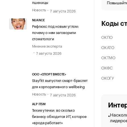
Повышайте
пшеницы
Новость
7 августа 2026
NUANCE
Коды с
Рефлюкс под новым углом:
почему о нем заговорили
ОКПО
стоматологи
Мнение эксперта
ОКАТО
7 августа 2026
ОКТМО
ОКФС
ООО «СПОРТ ВМЕСТЕ»
ОКОГУ
Stayfitt выпустил смарт-браслет
для корпоративного wellbeing
Новость
7 августа 2026
Интер
ALP ITSM
Тихие утечки: во сколько
Насколь
бизнесу обходится ИТ, которое
лидеро
«вроде работает»