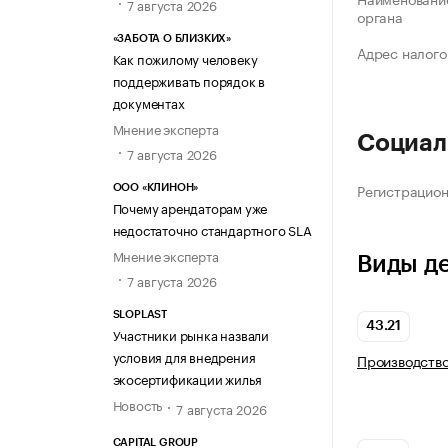
7 августа 2026
органа
«ЗАБОТА О БЛИЗКИХ»
Адрес налого
Как пожилому человеку
поддерживать порядок в
документах
Мнение эксперта
Социал
7 августа 2026
Регистрацио
ООО «КЛИНОН»
Почему арендаторам уже
недостаточно стандартного SLA
Мнение эксперта
Виды д
7 августа 2026
SLOPLAST
43.21
Участники рынка назвали
условия для внедрения
Производств
экосертификации жилья
Новость
7 августа 2026
CAPITAL GROUP