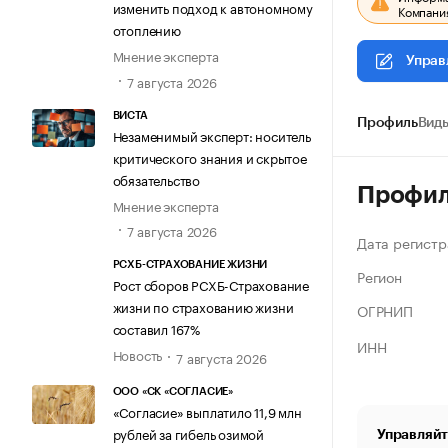
изменить подход к автономному
Компания
отоплению
Мнение эксперта
Управ
7 августа 2026
ВИСТА
Профиль
Виды
Незаменимый эксперт: носитель
критического знания и скрытое
обязательство
Профи
Мнение эксперта
7 августа 2026
Дата регистр
РСХБ-СТРАХОВАНИЕ ЖИЗНИ
Регион
Рост сборов РСХБ-Страхование
жизни по страхованию жизни
ОГРНИП
составил 167%
ИНН
Новость
7 августа 2026
ООО «СК «СОГЛАСИЕ»
«Согласие» выплатило 11,9 млн
рублей за гибель озимой
Управляйт