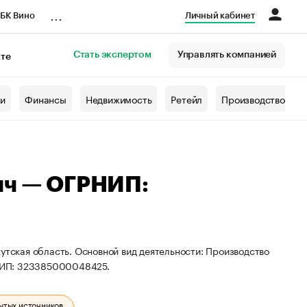
...
БК Вино
Личный кабинет
Стать экспертом
Управлять компанией
кте
азета
жи
Финансы
Недвижимость
Ретейл
Производство
ич — ОГРНИП:
утская область. Основной вид деятельности: Производство
НИП: 323385000048425.
ытых источников.