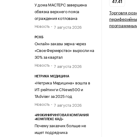
47.41
У дома МАСТЕРС завершена
обвязка верхнего пояса
Торговля роз
ограждения котлована
периферийным
программным
Новость
7 августа 2026
РСХБ
Онлайн-заказы зерна через
«Свое Фермерство» выросли на
30% за квартал
Новость
7 августа 2026
НЕТРИКА МЕДИЦИНА
«Нетрика Медицина» вошла в
ИТ-рейтинги CNews500 и
TAdviser за 2025 год
Новость
7 августа 2026
«ИНЖИНИРИНГОВАЯ КОМПАНИЯ
«КОМПЛЕКС КАД»
Почему заказчик больше не
ищет подрядчика