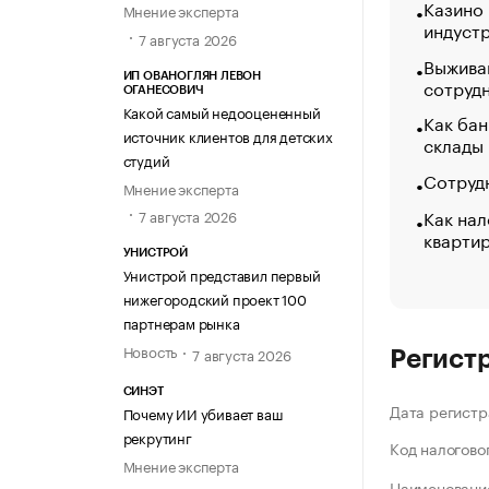
Казино
Мнение эксперта
индуст
7 августа 2026
Выжива
ИП ОВАНОГЛЯН ЛЕВОН
сотруд
ОГАНЕСОВИЧ
Какой самый недооцененный
Как бан
источник клиентов для детских
склады
студий
Сотрудн
Мнение эксперта
Как нал
7 августа 2026
кварти
УНИСТРОЙ
Унистрой представил первый
нижегородский проект 100
партнерам рынка
Новость
7 августа 2026
Регист
СИНЭТ
Дата регистр
Почему ИИ убивает ваш
рекрутинг
Код налогово
Мнение эксперта
Наименование