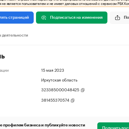
 не является пользователем и не имеет деловых отношений с сервисом РБК Ко
Подписаться на изменения
По
лять страницей
 деятельности
ль
ации
15 мая 2023
Иркутская область
323385000048425
381455370574
е профилем бизнеса и публикуйте новости
Получить дос