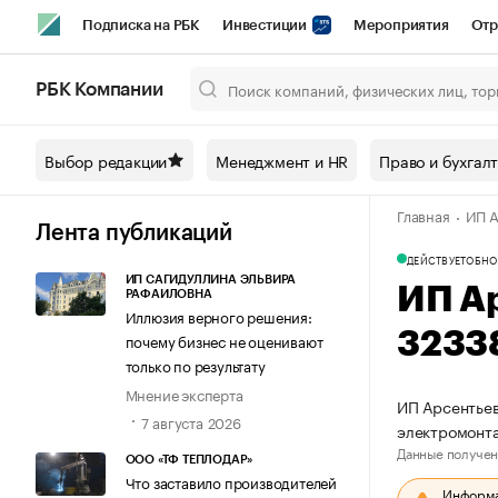
Подписка на РБК
Инвестиции
Мероприятия
Отр
Спорт
Школа управления РБК
РБК Образование
РБ
РБК Компании
Город
Стиль
Крипто
РБК Бизнес-среда
Дискусси
Выбор редакции
Менеджмент и HR
Право и бухгал
Спецпроекты СПб
Конференции СПб
Спецпроекты
Главная
ИП А
Технологии и медиа
Финансы
Рынок наличной валют
Лента публикаций
ДЕЙСТВУЕТ
ОБНО
ИП САГИДУЛЛИНА ЭЛЬВИРА
ИП А
РАФАИЛОВНА
Иллюзия верного решения:
3233
почему бизнес не оценивают
только по результату
Мнение эксперта
ИП Арсентьев
7 августа 2026
электромонт
Данные получен
ООО «ТФ ТЕПЛОДАР»
Что заставило производителей
Информац