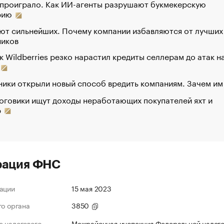
 проиграло. Как ИИ-агенты разрушают букмекерскую
рию
ют сильнейших. Почему компании избавляются от лучших
ников
к Wildberries резко нарастил кредиты селлерам до атак н
ики открыли новый способ вредить компаниям. Зачем им
оговики ищут доходы неработающих покупателей яхт и
р
рация ФНС
ации
15 мая 2023
го органа
3850
 налогового
Межрайонная инспекция Федеральной налог