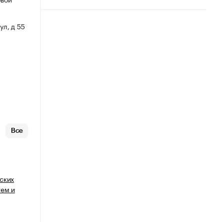
ул, д 55
Все
ских
тем и