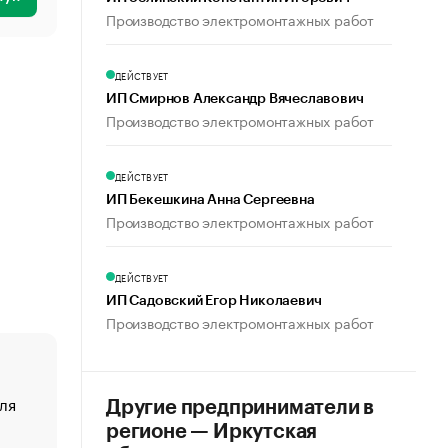
Производство электромонтажных работ
ДЕЙСТВУЕТ
ИП Смирнов Александр Вячеславович
Производство электромонтажных работ
ДЕЙСТВУЕТ
ИП Бекешкина Анна Сергеевна
Производство электромонтажных работ
ДЕЙСТВУЕТ
ИП Садовский Егор Николаевич
Производство электромонтажных работ
ля
«От спорта тело стареет иначе». Как живет глава ко
Другие предприниматели в
создавшей GTA
регионе — Иркутская