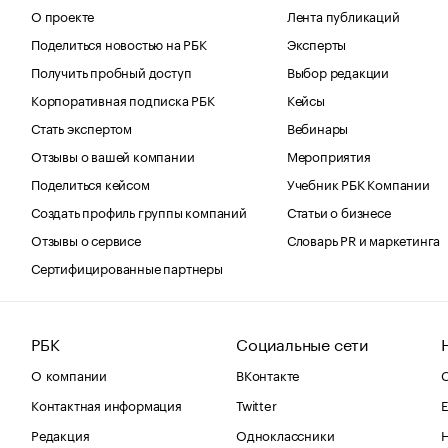
О проекте
Лента публикаций
Поделиться новостью на РБК
Эксперты
Получить пробный доступ
Выбор редакции
Корпоративная подписка РБК
Кейсы
Стать экспертом
Вебинары
Отзывы о вашей компании
Мероприятия
Поделиться кейсом
Учебник РБК Компании
Создать профиль группы компаний
Статьи о бизнесе
Отзывы о сервисе
Словарь PR и маркетинга
Сертифицированные партнеры
РБК
Социальные сети
О компании
ВКонтакте
С
Контактная информация
Twitter
Е
Редакция
Одноклассники