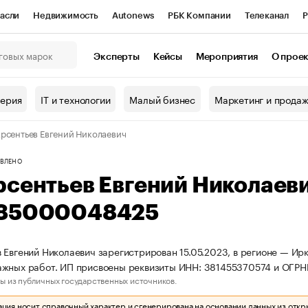
асли
Недвижимость
Autonews
РБК Компании
Телеканал
Р
К Курсы
РБК Life
Тренды
Визионеры
Национальные проекты
Эксперты
Кейсы
Мероприятия
О прое
онный клуб
Исследования
Кредитные рейтинги
Франшизы
Г
терия
IT и технологии
Малый бизнес
Маркетинг и прода
Проверка контрагентов
Политика
Экономика
Бизнес
рсентьев Евгений Николаевич
ы
ВЛЕНО
рсентьев Евгений Николаев
85000048425
 Евгений Николаевич зарегистрирован 15.05.2023, в регионе — Ирк
ажных работ. ИП присвоены реквизиты ИНН: 381455370574 и ОГР
ы из публичных государственных источников.
ия носит справочный характер и сгенерирована на основании данных из откр