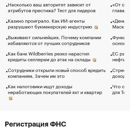
Насколько ваш авторитет зависит от
«От спо
атрибутов престижа? Тест для лидеров
глава к
Казино проиграло. Как ИИ-агенты
«Деньги
разрушают букмекерскую индустрию
Маск в 
Выживают сильнейших. Почему компании
Функции
избавляются от лучших сотрудников
основ э
Как банк Wildberries резко нарастил
ЕС раз
кредиты селлерам до атак на склады
нефти —
Сотрудники открыли новый способ вредить
Стресс 
компаниям. Зачем им это
доходов
Как налоговики ищут доходы
Что обв
неработающих покупателей яхт и квартир
для Tel
Регистрация ФНС