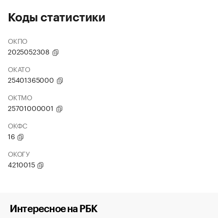
Коды статистики
ОКПО
2025052308
ОКАТО
25401365000
ОКТМО
25701000001
ОКФС
16
ОКОГУ
4210015
Интересное на РБК