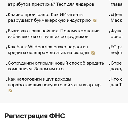
атрибутов престижа? Тест для лидеров
глава к
Казино проиграло. Как ИИ-агенты
«Деньги
разрушают букмекерскую индустрию
Маск в 
Выживают сильнейших. Почему компании
Функции
избавляются от лучших сотрудников
основ э
Как банк Wildberries резко нарастил
ЕС раз
кредиты селлерам до атак на склады
нефти —
Сотрудники открыли новый способ вредить
Стресс 
компаниям. Зачем им это
доходов
Как налоговики ищут доходы
Что обв
неработающих покупателей яхт и квартир
для Tel
Регистрация ФНС