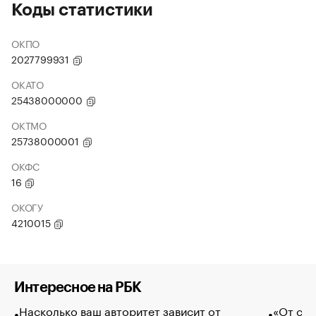
Коды статистики
ОКПО
2027799931
ОКАТО
25438000000
ОКТМО
25738000001
ОКФС
16
ОКОГУ
4210015
Интересное на РБК
Насколько ваш авторитет зависит от
«От спо