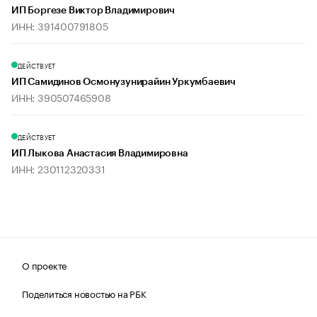
ИП Боргезе Виктор Владимирович
ИНН: 391400791805
ДЕЙСТВУЕТ
ИП Самидинов Осмонузунирайин Уркумбаевич
ИНН: 390507465908
ДЕЙСТВУЕТ
ИП Лыкова Анастасия Владимировна
ИНН: 230112320331
О проекте
Поделиться новостью на РБК