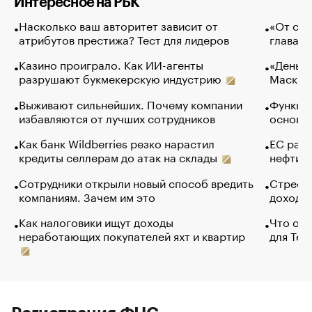
Интересное на РБК
Насколько ваш авторитет зависит от
«От спо
атрибутов престижа? Тест для лидеров
глава к
Казино проиграло. Как ИИ-агенты
«Деньги
разрушают букмекерскую индустрию
Маск в 
Выживают сильнейших. Почему компании
Функции
избавляются от лучших сотрудников
основ э
Как банк Wildberries резко нарастил
ЕС раз
кредиты селлерам до атак на склады
нефти —
Сотрудники открыли новый способ вредить
Стресс 
компаниям. Зачем им это
доходов
Как налоговики ищут доходы
Что обв
неработающих покупателей яхт и квартир
для Tel