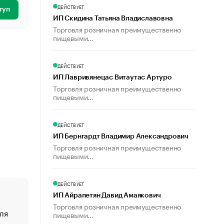
ДЕЙСТВУЕТ
туп
ИП Скидина Татьяна Владиславовна
Торговля розничная преимущественно
пищевыми...
ДЕЙСТВУЕТ
ИП Лавривянецас Витаутас Артуро
Торговля розничная преимущественно
пищевыми...
ДЕЙСТВУЕТ
ИП Бернгардт Владимир Александрович
Торговля розничная преимущественно
пищевыми...
ДЕЙСТВУЕТ
ИП Айрапетян Давид Амаякович
Торговля розничная преимущественно
ля
«От спорта тело стареет иначе». Как живет глава ко
пищевыми...
создавшей GTA