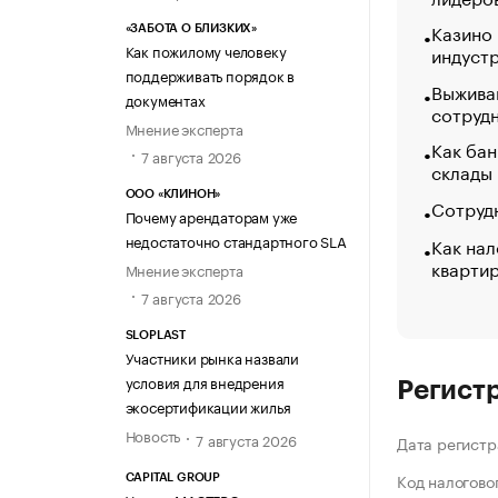
Казино
«ЗАБОТА О БЛИЗКИХ»
Как пожилому человеку
индуст
поддерживать порядок в
Выжива
документах
сотруд
Мнение эксперта
Как бан
7 августа 2026
склады
ООО «КЛИНОН»
Сотрудн
Почему арендаторам уже
недостаточно стандартного SLA
Как нал
кварти
Мнение эксперта
7 августа 2026
SLOPLAST
Участники рынка назвали
условия для внедрения
Регист
экосертификации жилья
Новость
7 августа 2026
Дата регистр
Код налогово
CAPITAL GROUP