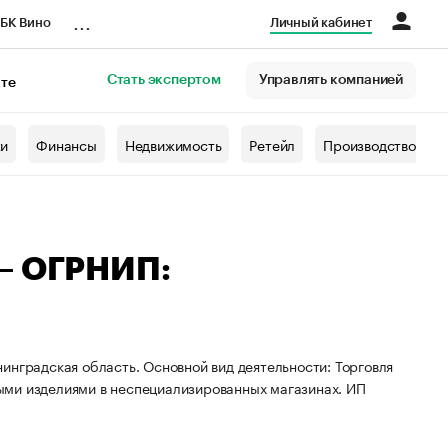
...
БК Вино
Личный кабинет
Стать экспертом
Управлять компанией
кте
азета
жи
Финансы
Недвижимость
Ретейл
Производство
 — ОГРНИП:
инградская область. Основной вид деятельности: Торговля
ыми изделиями в неспециализированных магазинах. ИП