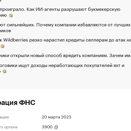
 проиграло. Как ИИ-агенты разрушают букмекерскую
рию
ют сильнейших. Почему компании избавляются от лучших
ников
к Wildberries резко нарастил кредиты селлерам до атак н
ики открыли новый способ вредить компаниям. Зачем им
оговики ищут доходы неработающих покупателей яхт и
р
рация ФНС
ации
20 марта 2023
го органа
3900