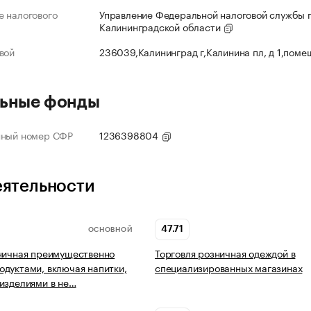
 налогового
Управление Федеральной налоговой службы 
Калининградской области
вой
236039,Калининград г,Калинина пл, д 1,поме
ьные фонды
нный номер СФР
1236398804
еятельности
47.71
ОСНОВНОЙ
ничная преимущественно
Торговля розничная одеждой в
дуктами, включая напитки,
специализированных магазинах
изделиями в не…