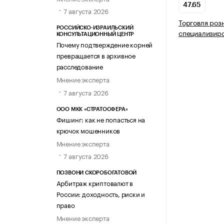
47.65
7 августа 2026
Торговля роз
РОССИЙСКО-ИЗРАИЛЬСКИЙ
специализир
КОНСУЛЬТАЦИОННЫЙ ЦЕНТР
Почему подтверждение корней
превращается в архивное
расследование
Мнение эксперта
7 августа 2026
ООО МКК «СТРАТОСФЕРА»
Фишинг: как не попасться на
крючок мошенников
Мнение эксперта
7 августа 2026
ПОЗВОНИ СКОРОБОГАТОВОЙ
Арбитраж криптовалют в
России: доходность, риски и
право
Мнение эксперта