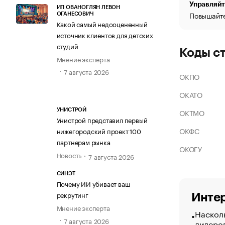
Управляйт
ИП ОВАНОГЛЯН ЛЕВОН
Повышайте
ОГАНЕСОВИЧ
Какой самый недооцененный
источник клиентов для детских
студий
Коды с
Мнение эксперта
7 августа 2026
ОКПО
ОКАТО
ОКТМО
УНИСТРОЙ
Унистрой представил первый
ОКФС
нижегородский проект 100
партнерам рынка
ОКОГУ
Новость
7 августа 2026
СИНЭТ
Почему ИИ убивает ваш
рекрутинг
Интер
Мнение эксперта
Насколь
7 августа 2026
лидеро