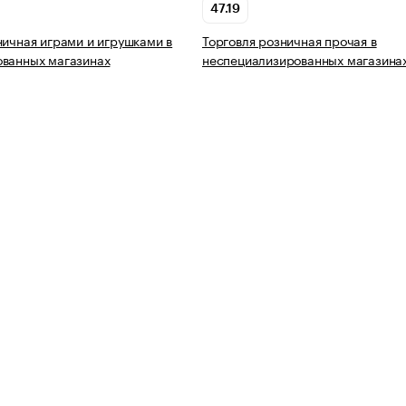
47.19
ничная играми и игрушками в
Торговля розничная прочая в
ованных магазинах
неспециализированных магазина