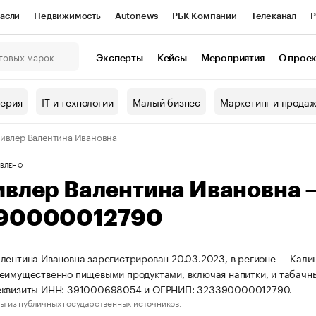
асли
Недвижимость
Autonews
РБК Компании
Телеканал
Р
К Курсы
РБК Life
Тренды
Визионеры
Национальные проекты
Эксперты
Кейсы
Мероприятия
О прое
онный клуб
Исследования
Кредитные рейтинги
Франшизы
Г
терия
IT и технологии
Малый бизнес
Маркетинг и прода
Проверка контрагентов
Политика
Экономика
Бизнес
ивлер Валентина Ивановна
ы
ВЛЕНО
ивлер Валентина Ивановна
90000012790
лентина Ивановна зарегистрирован 20.03.2023, в регионе — Калин
еимущественно пищевыми продуктами, включая напитки, и табачн
еквизиты ИНН: 391000698054 и ОГРНИП: 323390000012790.
ы из публичных государственных источников.