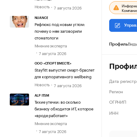
Информац
Новость
7 августа 2026
Компания
NUANCE
Рефлюкс под новым углом:
Управ
почему о нем заговорили
стоматологи
Мнение эксперта
Профиль
Виды
7 августа 2026
ООО «СПОРТ ВМЕСТЕ»
Профи
Stayfitt выпустил смарт-браслет
для корпоративного wellbeing
Дата регистр
Новость
7 августа 2026
Регион
ALP ITSM
ОГРНИП
Тихие утечки: во сколько
бизнесу обходится ИТ, которое
ИНН
«вроде работает»
Мнение эксперта
7 августа 2026