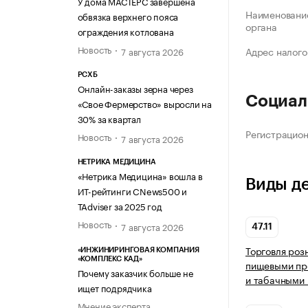
У дома МАСТЕРС завершена
Наименование
обвязка верхнего пояса
органа
ограждения котлована
Новость
Адрес налого
7 августа 2026
РСХБ
Онлайн-заказы зерна через
Социал
«Свое Фермерство» выросли на
30% за квартал
Регистрацио
Новость
7 августа 2026
НЕТРИКА МЕДИЦИНА
«Нетрика Медицина» вошла в
Виды д
ИТ-рейтинги CNews500 и
TAdviser за 2025 год
Новость
7 августа 2026
47.11
Торговля роз
«ИНЖИНИРИНГОВАЯ КОМПАНИЯ
«КОМПЛЕКС КАД»
пищевыми про
Почему заказчик больше не
и табачными 
ищет подрядчика
Мнение эксперта