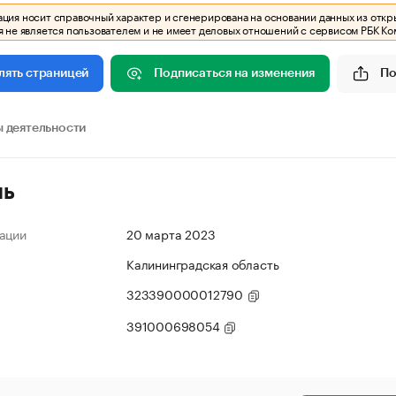
ия носит справочный характер и сгенерирована на основании данных из откр
 не является пользователем и не имеет деловых отношений с сервисом РБК Ко
Подписаться на изменения
По
лять страницей
 деятельности
ль
ации
20 марта 2023
Калининградская область
323390000012790
391000698054