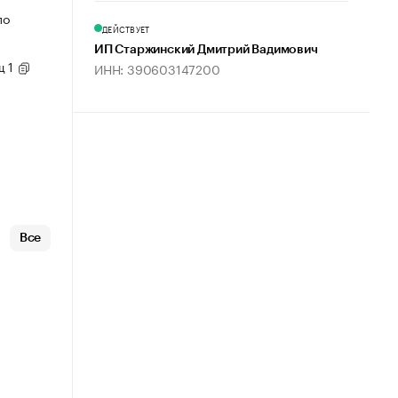
по
ДЕЙСТВУЕТ
ИП Старжинский Дмитрий Вадимович
щ 1
ИНН: 390603147200
Все