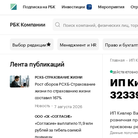
Подписка на РБК
Инвестиции
Мероприятия
Отр
Спорт
Школа управления РБК
РБК Образование
РБ
РБК Компании
Город
Стиль
Крипто
РБК Бизнес-среда
Дискусси
Выбор редакции
Менеджмент и HR
Право и бухгал
Спецпроекты СПб
Конференции СПб
Спецпроекты
Главная
ИП К
Технологии и медиа
Финансы
Рынок наличной валют
Лента публикаций
ДЕЙСТВУЕТ
ОБНО
РСХБ-СТРАХОВАНИЕ ЖИЗНИ
ИП К
Рост сборов РСХБ-Страхование
жизни по страхованию жизни
3233
составил 167%
Новость
7 августа 2026
ИП Кивлер Ва
ООО «СК «СОГЛАСИЕ»
розничная пр
«Согласие» выплатило 11,9 млн
присвоены р
рублей за гибель озимой
Данные получен
пшеницы