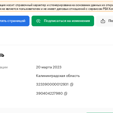
ия носит справочный характер и сгенерирована на основании данных из откр
 не является пользователем и не имеет деловых отношений с сервисом РБК Ко
Подписаться на изменения
По
лять страницей
ль
ации
20 марта 2023
Калининградская область
323390000012931
390404227980