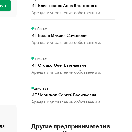
туп
ИП Близнюкова Анна Викторовна
Аренда и управление собственным...
ДЕЙСТВУЕТ
ИП Балан Михаил Семёнович
Аренда и управление собственным...
ДЕЙСТВУЕТ
ИП Стойко Олег Евгеньевич
Аренда и управление собственным...
ДЕЙСТВУЕТ
ИП Черняков Сергей Васильевич
Аренда и управление собственным...
ля
«От спорта тело стареет иначе». Как живет глава ко
Другие предприниматели в
создавшей GTA