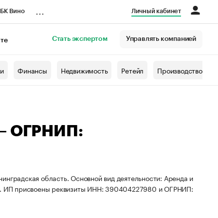
...
БК Вино
Личный кабинет
Стать экспертом
Управлять компанией
кте
азета
жи
Финансы
Недвижимость
Ретейл
Производство
 — ОГРНИП:
инградская область. Основной вид деятельности: Аренда и
. ИП присвоены реквизиты ИНН: 390404227980 и ОГРНИП: