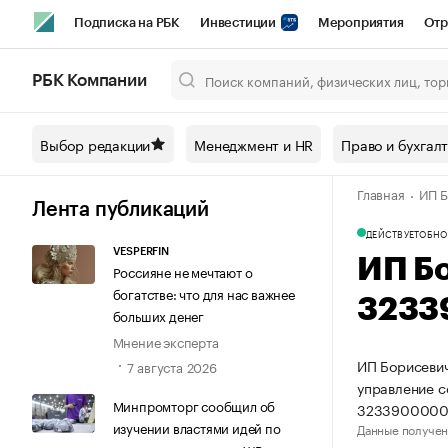
Подписка на РБК
Инвестиции
Мероприятия
Отр
Спорт
Школа управления РБК
РБК Образование
РБ
РБК Компании
Город
Стиль
Крипто
РБК Бизнес-среда
Дискусси
Выбор редакции
Менеджмент и HR
Право и бухгал
Спецпроекты СПб
Конференции СПб
Спецпроекты
Главная
ИП Б
Технологии и медиа
Финансы
Рынок наличной валют
Лента публикаций
ДЕЙСТВУЕТ
ОБНО
VESPERFIN
ИП Б
Россияне не мечтают о
богатстве: что для нас важнее
3233
больших денег
Мнение эксперта
ИП Борисевич
7 августа 2026
управление 
Минпромторг сообщил об
3233900000
изучении властями идей по
Данные получен