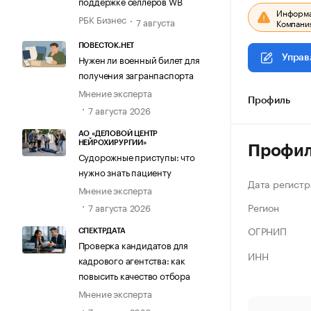
поддержке селлеров WB
Информац
РБК Бизнес
7 августа
Компания
ПОВЕСТОК.НЕТ
Нужен ли военный билет для
Управ
получения загранпаспорта
Мнение эксперта
Профиль
7 августа 2026
АО «ДЕЛОВОЙ ЦЕНТР
НЕЙРОХИРУРГИИ»
Профи
Судорожные приступы: что
нужно знать пациенту
Дата регистр
Мнение эксперта
Регион
7 августа 2026
ОГРНИП
СПЕКТРДАТА
Проверка кандидатов для
ИНН
кадрового агентства: как
повысить качество отбора
Мнение эксперта
7 августа 2026