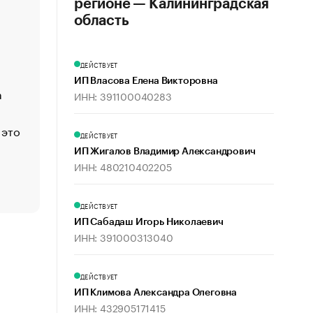
регионе — Калининградская
«Деньги будут не нужны»: что рассказал Маск в инт
область
Economist
Функции менеджмента: пять ключевых основ эффект
ДЕЙСТВУЕТ
управления
ИП Власова Елена Викторовна
а
ЕС разрешил конфискацию российской нефти — чем
ИНН: 391100040283
Москва
 это
Стресс обеспеченных людей: почему рост доходов 
ДЕЙСТВУЕТ
счастья
ИП Жигалов Владимир Александрович
Что обвинения против Павла Дурова значат для Tele
ИНН: 480210402205
пользователей
ДЕЙСТВУЕТ
ИП Сабадаш Игорь Николаевич
ИНН: 391000313040
ДЕЙСТВУЕТ
ИП Климова Александра Олеговна
ИНН: 432905171415