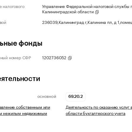
 налогового
Управление Федеральной налоговой службы 
Калининградской области
вой
236039,Калининград г,Калинина пл, д 1,поме
ьные фонды
нный номер СФР
1202736052
еятельности
69.20.2
ОСНОВНОЙ
авление собственным или
Деятельность по оказанию услуг 
м нежилым недвижимым
области бухгалтерского учета