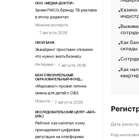
ООО «МЕДИА-ДОКТОР»
Казино
Зачем FMCG-бренду ТВ-реклама
индуст
в эпоху диджитал
Мнение эксперта
Выжива
сотруд
7 августа 2026
Как бан
СВОЙ БАНК
склады
Эквайринг простыми словами:
что нужно знать бизнесу
Сотрудн
Интервью
7 августа 2026
Как нал
кварти
БЛАГОТВОРИТЕЛЬНЫЙ
ОБРАЗОВАТЕЛЬНЫЙ ФОНД
«МАРХАМАТ»
«Мархамат» провел летние
смены для детей с ОВЗ
Новость
7 августа 2026
Регист
ИССЛЕДОВАТЕЛЬСКИЙ ЦЕНТР «АБП»
(ABL)
Рейтинг как капитал: кому
Дата регистр
принадлежит цифровая
Код налогово
репутация на платформах