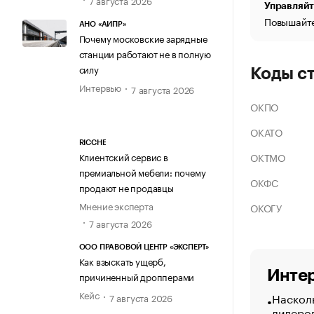
Управляйт
Повышайте
АНО «АИПР»
Почему московские зарядные
станции работают не в полную
силу
Коды с
Интервью
7 августа 2026
ОКПО
ОКАТО
RICCHE
ОКТМО
Клиентский сервис в
премиальной мебели: почему
ОКФС
продают не продавцы
Мнение эксперта
ОКОГУ
7 августа 2026
ООО ПРАВОВОЙ ЦЕНТР «ЭКСПЕРТ»
Как взыскать ущерб,
Интер
причиненный дропперами
Кейс
Насколь
7 августа 2026
лидеро