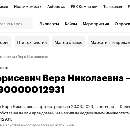
асли
Недвижимость
Autonews
РБК Компании
Телеканал
Р
К Курсы
РБК Life
Тренды
Визионеры
Национальные проекты
Эксперты
Кейсы
Мероприятия
О прое
онный клуб
Исследования
Кредитные рейтинги
Франшизы
Г
терия
IT и технологии
Малый бизнес
Маркетинг и прода
Проверка контрагентов
Политика
Экономика
Бизнес
орисевич Вера Николаевна
ы
ВЛЕНО
орисевич Вера Николаевна
90000012931
 Вера Николаевна зарегистрирован 20.03.2023, в регионе — Калин
собственным или арендованным нежилым недвижимым имуществом
12931.
ы из публичных государственных источников.