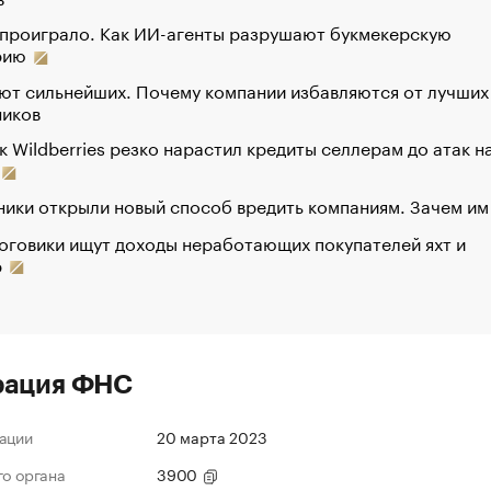
 проиграло. Как ИИ-агенты разрушают букмекерскую
рию
ют сильнейших. Почему компании избавляются от лучших
ников
к Wildberries резко нарастил кредиты селлерам до атак н
ики открыли новый способ вредить компаниям. Зачем им
оговики ищут доходы неработающих покупателей яхт и
р
рация ФНС
ации
20 марта 2023
го органа
3900