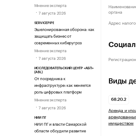
Мнение эксперта
Наименование
органа
7 августа 2026
Адрес налого
SERVICEPIPE
Эшелонированная оборона: как
защищать бизнес от
современных киберугроз
Социал
Мнение эксперта
7 августа 2026
Регистрацио
ИССЛЕДОВАТЕЛЬСКИЙ ЦЕНТР «АБП»
(ABL)
От посредника к
Виды д
инфраструктуре: как меняется
роль цифровых платформ
Мнение эксперта
68.20.2
7 августа 2026
Аренда и упр
арендованны
НИИ ПГ
имуществом
НИИ ПГ и власти Самарской
области обсудили развитие