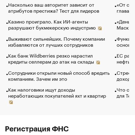
Насколько ваш авторитет зависит от
«От спо
атрибутов престижа? Тест для лидеров
глава к
Казино проиграло. Как ИИ-агенты
«Деньги
разрушают букмекерскую индустрию
Маск в 
Выживают сильнейших. Почему компании
Функции
избавляются от лучших сотрудников
основ э
Как банк Wildberries резко нарастил
ЕС раз
кредиты селлерам до атак на склады
нефти —
Сотрудники открыли новый способ вредить
Стресс 
компаниям. Зачем им это
доходов
Как налоговики ищут доходы
Что обв
неработающих покупателей яхт и квартир
для Tel
Регистрация ФНС