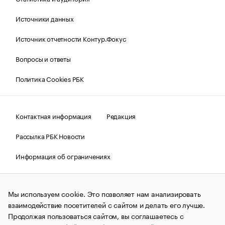
Источники данных
Источник отчетности Контур.Фокус
Вопросы и ответы
Политика Cookies РБК
Контактная информация
Редакция
Рассылка РБК Новости
Информация об ограничениях
Правовая информация
О соблюдении авторских прав
Мы используем cookie. Это позволяет нам анализировать
© АО «РОСБИЗНЕСКОНСАЛТИНГ»,
1995–2026.
Сообщения
и материалы информационного агентства «РБК»
взаимодействие посетителей с сайтом и делать его лучше.
(зарегистрировано Федеральной службой по надзору в сфере
Продолжая пользоваться сайтом, вы соглашаетесь с
связи, информационных технологий и массовых