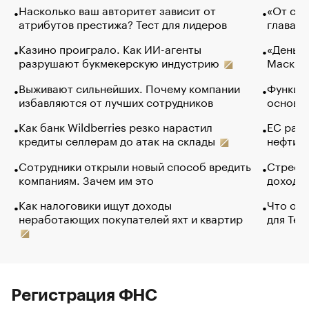
Насколько ваш авторитет зависит от
«От спо
атрибутов престижа? Тест для лидеров
глава к
Казино проиграло. Как ИИ-агенты
«Деньги
разрушают букмекерскую индустрию
Маск в 
Выживают сильнейших. Почему компании
Функции
избавляются от лучших сотрудников
основ э
Как банк Wildberries резко нарастил
ЕС раз
кредиты селлерам до атак на склады
нефти —
Сотрудники открыли новый способ вредить
Стресс 
компаниям. Зачем им это
доходов
Как налоговики ищут доходы
Что обв
неработающих покупателей яхт и квартир
для Tel
Регистрация ФНС