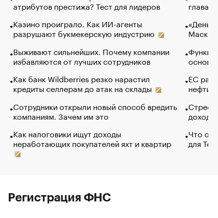
атрибутов престижа? Тест для лидеров
глава к
Казино проиграло. Как ИИ-агенты
«Деньги
разрушают букмекерскую индустрию
Маск в 
Выживают сильнейших. Почему компании
Функции
избавляются от лучших сотрудников
основ э
Как банк Wildberries резко нарастил
ЕС раз
кредиты селлерам до атак на склады
нефти —
Сотрудники открыли новый способ вредить
Стресс 
компаниям. Зачем им это
доходов
Как налоговики ищут доходы
Что обв
неработающих покупателей яхт и квартир
для Tel
Регистрация ФНС