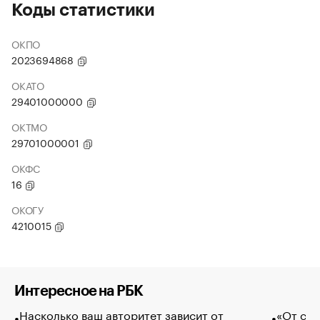
Коды статистики
ОКПО
2023694868
ОКАТО
29401000000
ОКТМО
29701000001
ОКФС
16
ОКОГУ
4210015
Интересное на РБК
Насколько ваш авторитет зависит от
«От спо