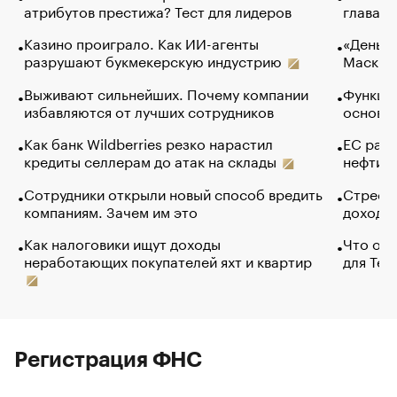
атрибутов престижа? Тест для лидеров
глава к
Казино проиграло. Как ИИ-агенты
«Деньги
разрушают букмекерскую индустрию
Маск в 
Выживают сильнейших. Почему компании
Функции
избавляются от лучших сотрудников
основ э
Как банк Wildberries резко нарастил
ЕС раз
кредиты селлерам до атак на склады
нефти —
Сотрудники открыли новый способ вредить
Стресс 
компаниям. Зачем им это
доходов
Как налоговики ищут доходы
Что обв
неработающих покупателей яхт и квартир
для Tel
Регистрация ФНС