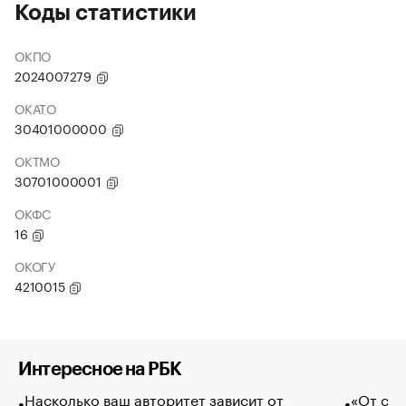
Коды статистики
ОКПО
2024007279
ОКАТО
30401000000
ОКТМО
30701000001
ОКФС
16
ОКОГУ
4210015
Интересное на РБК
Насколько ваш авторитет зависит от
«От спо