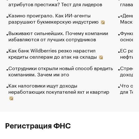
атрибутов престижа? Тест для лидеров
глава к
Казино проиграло. Как ИИ-агенты
«Деньги
разрушают букмекерскую индустрию
Маск в 
Выживают сильнейших. Почему компании
Функции
избавляются от лучших сотрудников
основ э
Как банк Wildberries резко нарастил
ЕС раз
кредиты селлерам до атак на склады
нефти —
Сотрудники открыли новый способ вредить
Стресс 
компаниям. Зачем им это
доходов
Как налоговики ищут доходы
Что обв
неработающих покупателей яхт и квартир
для Tel
Регистрация ФНС