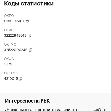
Коды статистики
ОКПО
0160645107
ОКАТО
32222848013
ОКТМО
32522000246
ОКФС
16
ОКОГУ
4210015
Интересное на РБК
Насколько ваш авторитет зависит от
«От спо