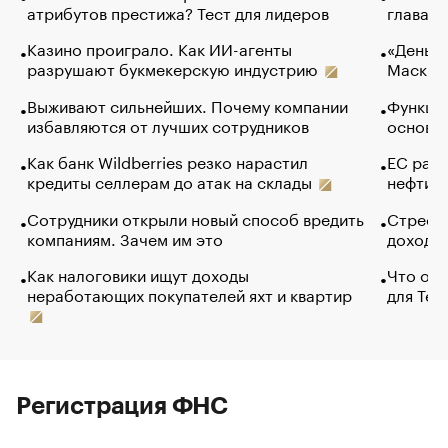
атрибутов престижа? Тест для лидеров
глава к
Казино проиграло. Как ИИ-агенты
«Деньги
разрушают букмекерскую индустрию
Маск в 
Выживают сильнейших. Почему компании
Функции
избавляются от лучших сотрудников
основ э
Как банк Wildberries резко нарастил
ЕС раз
кредиты селлерам до атак на склады
нефти —
Сотрудники открыли новый способ вредить
Стресс 
компаниям. Зачем им это
доходов
Как налоговики ищут доходы
Что обв
неработающих покупателей яхт и квартир
для Tel
Регистрация ФНС