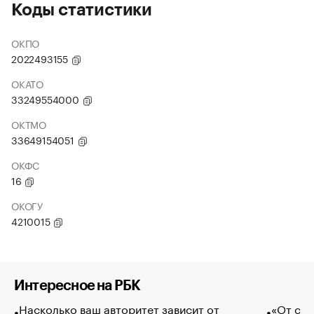
Коды статистики
ОКПО
2022493155
ОКАТО
33249554000
ОКТМО
33649154051
ОКФС
16
ОКОГУ
4210015
Интересное на РБК
Насколько ваш авторитет зависит от
«От спо