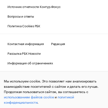
Источник отчетности Контур.Фокус
Вопросы и ответы
Политика Cookies РБК
Контактная информация
Редакция
Рассылка РБК Новости
Информация об ограничениях
Правовая информация
О соблюдении авторских прав
Мы используем cookie. Это позволяет нам анализировать
© АО «РОСБИЗНЕСКОНСАЛТИНГ»,
1995–2026.
Сообщения
и материалы информационного агентства «РБК»
взаимодействие посетителей с сайтом и делать его лучше.
(зарегистрировано Федеральной службой по надзору в сфере
Продолжая пользоваться сайтом, вы соглашаетесь с
связи, информационных технологий и массовых
использованием файлов cookie
и
политикой
коммуникаций (Роскомнадзор) 09.12.2015 за номером ИА
№ФС77-63848) сопровождаются пометкой «РБК». Отдельные
конфиденциальности
.
публикации могут содержать информацию,