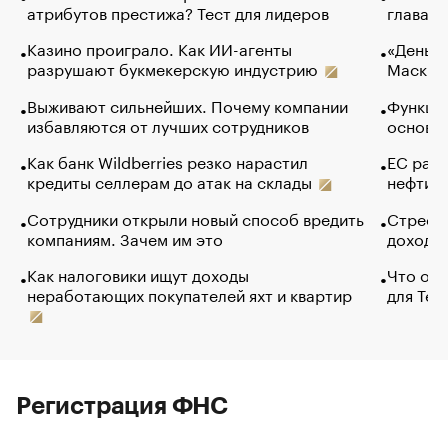
атрибутов престижа? Тест для лидеров
глава к
Казино проиграло. Как ИИ-агенты
«Деньги
разрушают букмекерскую индустрию
Маск в 
Выживают сильнейших. Почему компании
Функции
избавляются от лучших сотрудников
основ э
Как банк Wildberries резко нарастил
ЕС раз
кредиты селлерам до атак на склады
нефти —
Сотрудники открыли новый способ вредить
Стресс 
компаниям. Зачем им это
доходов
Как налоговики ищут доходы
Что обв
неработающих покупателей яхт и квартир
для Tel
Регистрация ФНС