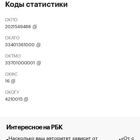
Коды статистики
ОКПО
2021549488
ОКАТО
33401361000
ОКТМО
33701000001
ОКФС
16
ОКОГУ
4210015
Интересное на РБК
Насколько ваш авторитет зависит от
«От спо