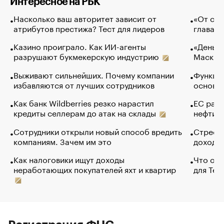
Интересное на РБК
Насколько ваш авторитет зависит от
«От спо
атрибутов престижа? Тест для лидеров
глава к
Казино проиграло. Как ИИ-агенты
«Деньги
разрушают букмекерскую индустрию
Маск в 
Выживают сильнейших. Почему компании
Функции
избавляются от лучших сотрудников
основ э
Как банк Wildberries резко нарастил
ЕС раз
кредиты селлерам до атак на склады
нефти —
Сотрудники открыли новый способ вредить
Стресс 
компаниям. Зачем им это
доходов
Как налоговики ищут доходы
Что обв
неработающих покупателей яхт и квартир
для Tel