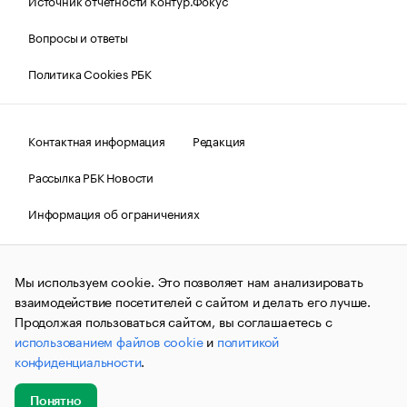
Источник отчетности Контур.Фокус
Вопросы и ответы
Политика Cookies РБК
Контактная информация
Редакция
Рассылка РБК Новости
Информация об ограничениях
Правовая информация
О соблюдении авторских прав
Мы используем cookie. Это позволяет нам анализировать
© АО «РОСБИЗНЕСКОНСАЛТИНГ»,
1995–2026.
Сообщения
и материалы информационного агентства «РБК»
взаимодействие посетителей с сайтом и делать его лучше.
(зарегистрировано Федеральной службой по надзору в сфере
Продолжая пользоваться сайтом, вы соглашаетесь с
связи, информационных технологий и массовых
использованием файлов cookie
и
политикой
коммуникаций (Роскомнадзор) 09.12.2015 за номером ИА
№ФС77-63848) сопровождаются пометкой «РБК». Отдельные
конфиденциальности
.
публикации могут содержать информацию,
не предназначенную для пользователей
до 18 лет.
companycardsfeedback@rbc.ru
Понятно