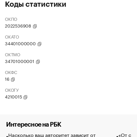
Коды статистики
ОКПО
2022536908
ОКАТО
34401000000
ОКТМО
34701000001
ОКФС
16
ОКОГУ
4210015
Интересное на РБК
Насколько ваш авторитет зависит от
«От спо