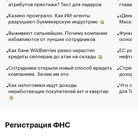
атрибутов престижа? Тест для лидеров
глава к
Казино проиграло. Как ИИ-агенты
«Деньги
разрушают букмекерскую индустрию
Маск в 
Выживают сильнейших. Почему компании
Функции
избавляются от лучших сотрудников
основ э
Как банк Wildberries резко нарастил
ЕС раз
кредиты селлерам до атак на склады
нефти —
Сотрудники открыли новый способ вредить
Стресс 
компаниям. Зачем им это
доходов
Как налоговики ищут доходы
Что обв
неработающих покупателей яхт и квартир
для Tel
Регистрация ФНС