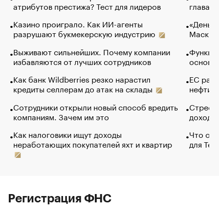
атрибутов престижа? Тест для лидеров
глава к
Казино проиграло. Как ИИ-агенты
«Деньги
разрушают букмекерскую индустрию
Маск в 
Выживают сильнейших. Почему компании
Функции
избавляются от лучших сотрудников
основ э
Как банк Wildberries резко нарастил
ЕС раз
кредиты селлерам до атак на склады
нефти —
Сотрудники открыли новый способ вредить
Стресс 
компаниям. Зачем им это
доходов
Как налоговики ищут доходы
Что обв
неработающих покупателей яхт и квартир
для Tel
Регистрация ФНС