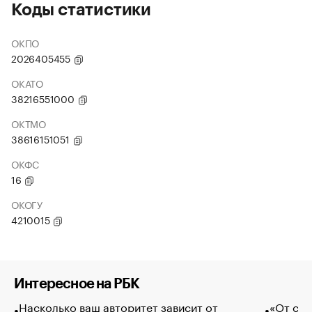
Коды статистики
ОКПО
2026405455
ОКАТО
38216551000
ОКТМО
38616151051
ОКФС
16
ОКОГУ
4210015
Интересное на РБК
Насколько ваш авторитет зависит от
«От спо