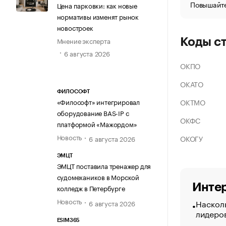
Повышайте
Цена парковки: как новые
нормативы изменят рынок
новостроек
Мнение эксперта
Коды с
6 августа 2026
ОКПО
ОКАТО
ФИЛОСОФТ
ОКТМО
«Философт» интегрировал
оборудование BAS-IP с
ОКФС
платформой «Мажордом»
Новость
ОКОГУ
6 августа 2026
ЭМЦТ
ЭМЦТ поставила тренажер для
судомехаников в Морской
Интер
колледж в Петербурге
Новость
Насколь
6 августа 2026
лидеро
ESIM365