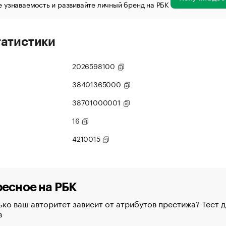
 узнаваемость и развивайте личный бренд на РБК
татистики
2026598100
38401365000
38701000001
16
4210015
есное на РБК
ко ваш авторитет зависит от атрибутов престижа? Тест д
в