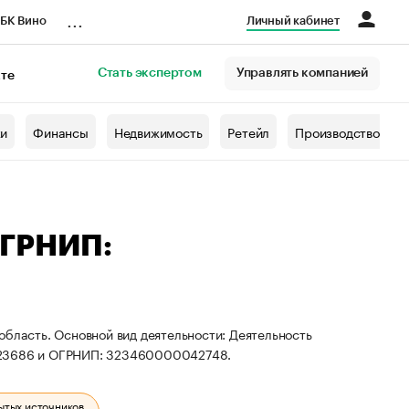
...
БК Вино
Личный кабинет
Стать экспертом
Управлять компанией
кте
азета
жи
Финансы
Недвижимость
Ретейл
Производство
ОГРНИП:
область. Основной вид деятельности: Деятельность
2323686 и ОГРНИП: 323460000042748.
ытых источников.