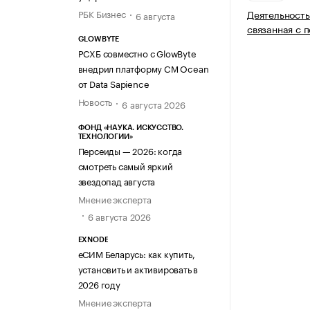
РБК Бизнес
Деятельность
6 августа
связанная с 
GLOWBYTE
РСХБ совместно с GlowByte
внедрил платформу CM Ocean
от Data Sapience
Новость
6 августа 2026
ФОНД «НАУКА. ИСКУССТВО.
ТЕХНОЛОГИИ»
Персеиды — 2026: когда
смотреть самый яркий
звездопад августа
Мнение эксперта
6 августа 2026
EXNODE
еСИМ Беларусь: как купить,
установить и активировать в
2026 году
Мнение эксперта