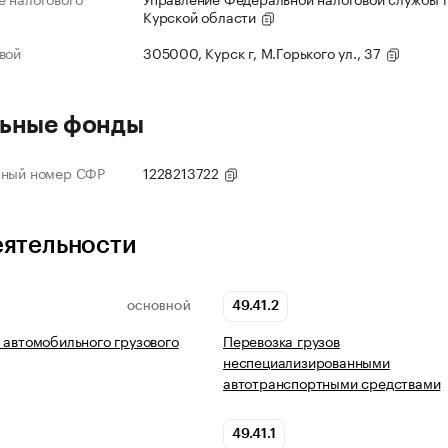
Курской области
вой
305000, Курск г, М.Горького ул., 37
ьные фонды
нный номер СФР
1228213722
еятельности
49.41.2
ОСНОВНОЙ
 автомобильного грузового
Перевозка грузов
неспециализированными
автотранспортными средствами
49.41.1