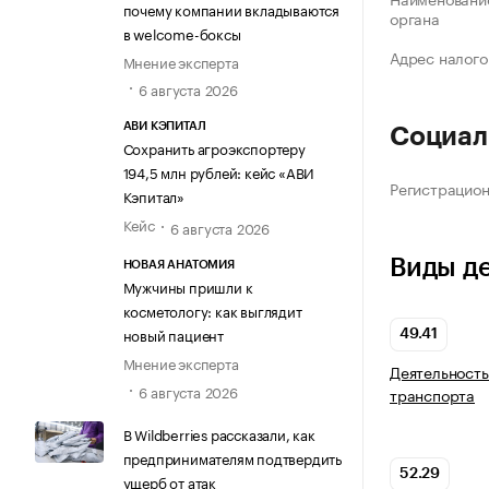
почему компании вкладываются
органа
в welcome-боксы
Адрес налого
Мнение эксперта
6 августа 2026
АВИ КЭПИТАЛ
Социал
Сохранить агроэкспортеру
194,5 млн рублей: кейс «АВИ
Регистрацио
Кэпитал»
Кейс
6 августа 2026
Виды д
НОВАЯ АНАТОМИЯ
Мужчины пришли к
косметологу: как выглядит
новый пациент
49.41
Мнение эксперта
Деятельность
6 августа 2026
транспорта
В Wildberries рассказали, как
предпринимателям подтвердить
52.29
ущерб от атак