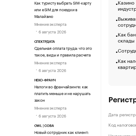
Казино
Как туристу выбрать SIM-карту
индуст
или eSIM для поездки в
Малайзию
Выжива
сотруд
Мнение эксперта
6 августа 2026
Как бан
склады
СПЕКТРДАТА
Сдельная оплата труда: что это
Сотрудн
такое, виды и правила расчета
Как нал
Мнение эксперта
кварти
6 августа 2026
НЕКО-ФРАНЧ
Налоги во франчайзинге: как
платить меньше и не нарушать
Регист
закон
Мнение эксперта
Дата регистр
6 августа 2026
Код налогово
OWL | СОВА
Новый сотрудник как клиент:
Наименование