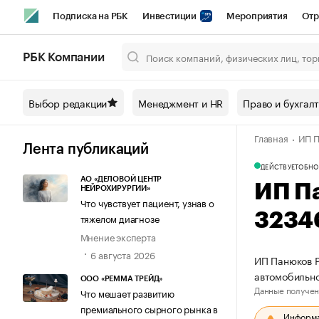
Подписка на РБК
Инвестиции
Мероприятия
Отр
Спорт
Школа управления РБК
РБК Образование
РБ
РБК Компании
Город
Стиль
Крипто
РБК Бизнес-среда
Дискусси
Выбор редакции
Менеджмент и HR
Право и бухгал
Спецпроекты СПб
Конференции СПб
Спецпроекты
Главная
ИП П
Технологии и медиа
Финансы
Рынок наличной валют
Лента публикаций
ДЕЙСТВУЕТ
ОБНО
АО «ДЕЛОВОЙ ЦЕНТР
ИП П
НЕЙРОХИРУРГИИ»
Что чувствует пациент, узнав о
3234
тяжелом диагнозе
Мнение эксперта
6 августа 2026
ИП Панюков Р
автомобильн
ООО «РЕММА ТРЕЙД»
Данные получен
Что мешает развитию
премиального сырного рынка в
Информац