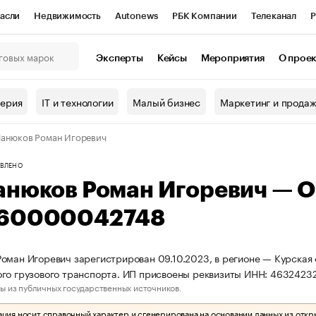
асли
Недвижимость
Autonews
РБК Компании
Телеканал
Р
К Курсы
РБК Life
Тренды
Визионеры
Национальные проекты
Эксперты
Кейсы
Мероприятия
О прое
онный клуб
Исследования
Кредитные рейтинги
Франшизы
Г
терия
IT и технологии
Малый бизнес
Маркетинг и прода
Проверка контрагентов
Политика
Экономика
Бизнес
анюков Роман Игоревич
ы
ВЛЕНО
анюков Роман Игоревич — 
60000042748
оман Игоревич зарегистрирован 09.10.2023, в регионе — Курская 
ого грузового транспорта. ИП присвоены реквизиты ИНН: 46324
ы из публичных государственных источников.
ия носит справочный характер и сгенерирована на основании данных из откр