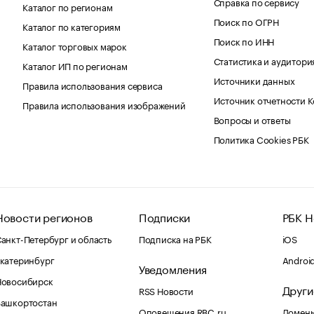
Справка по сервису
Каталог по регионам
Поиск по ОГРН
Каталог по категориям
Поиск по ИНН
Каталог торговых марок
Статистика и аудитори
Каталог ИП по регионам
Источники данных
Правила использования сервиса
Источник отчетности 
Правила использования изображений
Вопросы и ответы
Политика Cookies РБК
Новости регионов
Подписки
РБК Н
анкт-Петербург и область
Подписка на РБК
iOS
катеринбург
Androi
Уведомления
Новосибирск
Други
RSS Новости
Башкортостан
Оповещения RBC.ru
Домены