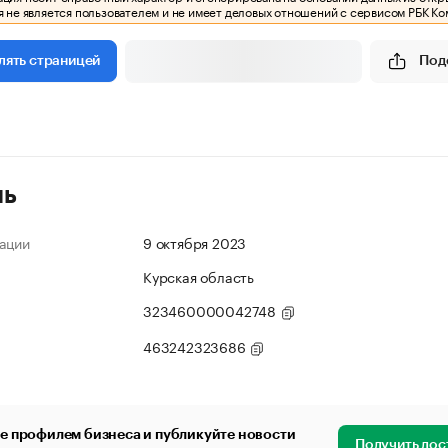
 не является пользователем и не имеет деловых отношений с сервисом РБК Ко
Под
лять страницей
ль
ации
9 октября 2023
Курская область
323460000042748
463242323686
е профилем бизнеса и публикуйте новости
Получить дос