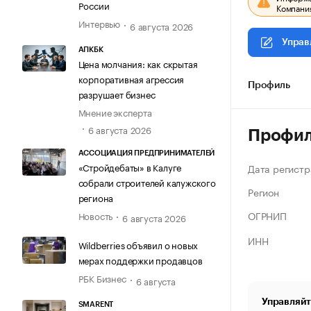
России
Компания
Интервью
6 августа 2026
Управ
АПКБК
Цена молчания: как скрытая
корпоративная агрессия
Профиль
разрушает бизнес
Мнение эксперта
6 августа 2026
Профи
АССОЦИАЦИЯ ПРЕДПРИНИМАТЕЛЕЙ
«Стройдебаты» в Калуге
Дата регистр
собрали строителей калужского
Регион
региона
ОГРНИП
Новость
6 августа 2026
ИНН
Wildberries объявил о новых
мерах поддержки продавцов
РБК Бизнес
6 августа
Управляйт
SMARENT