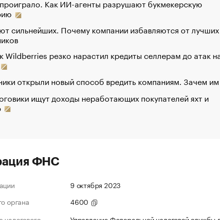
 проиграло. Как ИИ-агенты разрушают букмекерскую
рию
ют сильнейших. Почему компании избавляются от лучших
ников
к Wildberries резко нарастил кредиты селлерам до атак н
ики открыли новый способ вредить компаниям. Зачем им
оговики ищут доходы неработающих покупателей яхт и
р
рация ФНС
ации
9 октября 2023
го органа
4600
 налогового
Управление Федеральной налоговой службы 