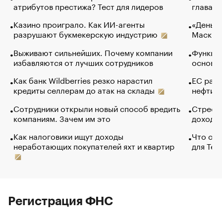
атрибутов престижа? Тест для лидеров
глава к
Казино проиграло. Как ИИ-агенты
«Деньги
разрушают букмекерскую индустрию
Маск в 
Выживают сильнейших. Почему компании
Функции
избавляются от лучших сотрудников
основ э
Как банк Wildberries резко нарастил
ЕС раз
кредиты селлерам до атак на склады
нефти —
Сотрудники открыли новый способ вредить
Стресс 
компаниям. Зачем им это
доходов
Как налоговики ищут доходы
Что обв
неработающих покупателей яхт и квартир
для Tel
Регистрация ФНС