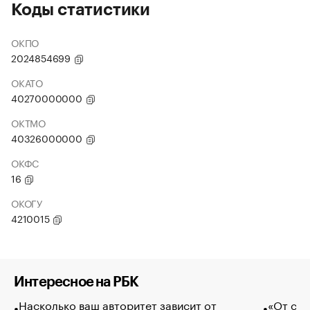
Коды статистики
ОКПО
2024854699
ОКАТО
40270000000
ОКТМО
40326000000
ОКФС
16
ОКОГУ
4210015
Интересное на РБК
Насколько ваш авторитет зависит от
«От спо