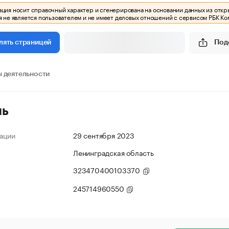
ия носит справочный характер и сгенерирована на основании данных из откр
 не является пользователем и не имеет деловых отношений с сервисом РБК Ко
Под
лять страницей
 деятельности
ль
ации
29 сентября 2023
Ленинградская область
323470400103370
245714960550