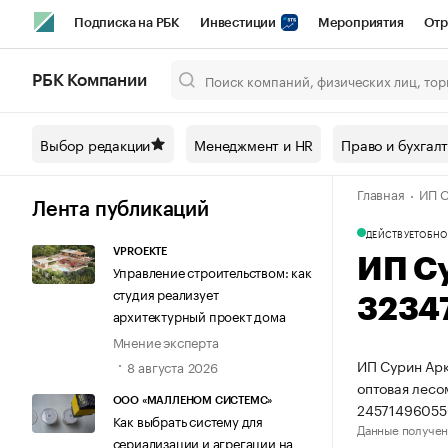
Подписка на РБК
Инвестиции
Мероприятия
Отр
Спорт
Школа управления РБК
РБК Образование
РБ
РБК Компании
Город
Стиль
Крипто
РБК Бизнес-среда
Дискусси
Выбор редакции
Менеджмент и HR
Право и бухгал
Спецпроекты СПб
Конференции СПб
Спецпроекты
Главная
ИП С
Технологии и медиа
Финансы
Рынок наличной валют
Лента публикаций
ДЕЙСТВУЕТ
ОБНО
VPROEKTE
ИП С
Управление строительством: как
студия реализует
3234
архитектурный проект дома
Мнение эксперта
ИП Сурин Арк
8 августа 2026
оптовая лесо
ООО «МАЛЛЕНОМ СИСТЕМС»
24571496055
Как выбрать систему для
Данные получен
сериализации и агрегации на