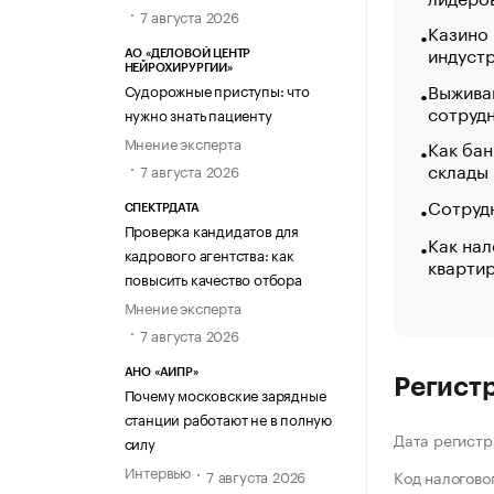
7 августа 2026
Казино
индуст
АО «ДЕЛОВОЙ ЦЕНТР
НЕЙРОХИРУРГИИ»
Выжива
Судорожные приступы: что
сотруд
нужно знать пациенту
Мнение эксперта
Как бан
склады
7 августа 2026
Сотрудн
СПЕКТРДАТА
Проверка кандидатов для
Как нал
кадрового агентства: как
кварти
повысить качество отбора
Мнение эксперта
7 августа 2026
АНО «АИПР»
Регист
Почему московские зарядные
станции работают не в полную
Дата регистр
силу
Интервью
7 августа 2026
Код налогово