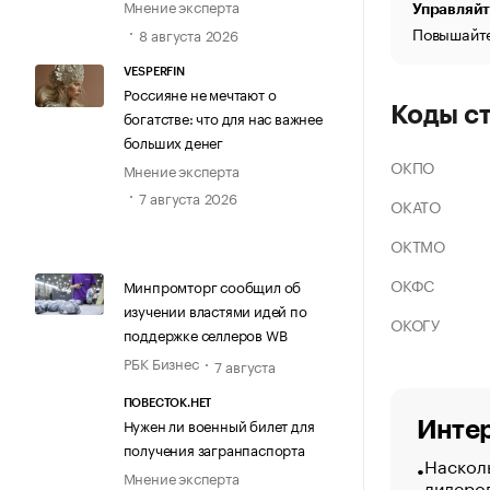
Мнение эксперта
Управляйт
Повышайте
8 августа 2026
VESPERFIN
Россияне не мечтают о
Коды с
богатстве: что для нас важнее
больших денег
ОКПО
Мнение эксперта
7 августа 2026
ОКАТО
ОКТМО
ОКФС
Минпромторг сообщил об
изучении властями идей по
ОКОГУ
поддержке селлеров WB
РБК Бизнес
7 августа
ПОВЕСТОК.НЕТ
Нужен ли военный билет для
Интер
получения загранпаспорта
Насколь
Мнение эксперта
лидеро