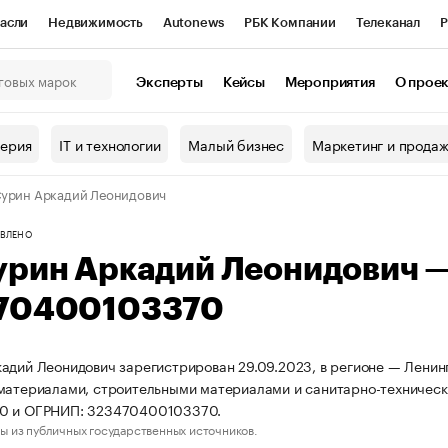
асли
Недвижимость
Autonews
РБК Компании
Телеканал
Р
К Курсы
РБК Life
Тренды
Визионеры
Национальные проекты
Эксперты
Кейсы
Мероприятия
О прое
онный клуб
Исследования
Кредитные рейтинги
Франшизы
Г
терия
IT и технологии
Малый бизнес
Маркетинг и прода
Проверка контрагентов
Политика
Экономика
Бизнес
урин Аркадий Леонидович
ы
ВЛЕНО
урин Аркадий Леонидович 
70400103370
адий Леонидович зарегистрирован 29.09.2023, в регионе — Ленинг
материалами, строительными материалами и санитарно-техничес
0 и ОГРНИП: 323470400103370.
ы из публичных государственных источников.