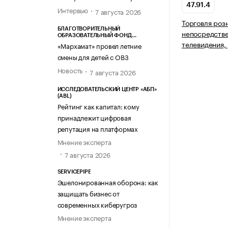
47.91.4
Интервью
7 августа 2026
Торговля роз
БЛАГОТВОРИТЕЛЬНЫЙ
непосредств
ОБРАЗОВАТЕЛЬНЫЙ ФОНД
телевидения,
«МАРХАМАТ»
«Мархамат» провел летние
смены для детей с ОВЗ
Новость
7 августа 2026
ИССЛЕДОВАТЕЛЬСКИЙ ЦЕНТР «АБП»
(ABL)
Рейтинг как капитал: кому
принадлежит цифровая
репутация на платформах
Мнение эксперта
7 августа 2026
SERVICEPIPE
Эшелонированная оборона: как
защищать бизнес от
современных киберугроз
Мнение эксперта