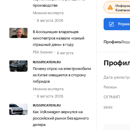
производстве
Информац
Компания
Мнение эксперта
8 августа 2026
Управ
В Ассоциации владельцев
кинотеатров назвали «самый
Профиль
Виды
страшный день» в году
РБК Бизнес
8 августа
Профи
RUSSIFICATION.RU
Почему спрос на электромобили
из Китая смещается в сторону
Дата регистр
гибридов
Регион
Мнение эксперта
8 августа 2026
ОГРНИП
ИНН
RUSSIFICATION.RU
Как Volkswagen вернулся на
российский рынок без единого
дилера