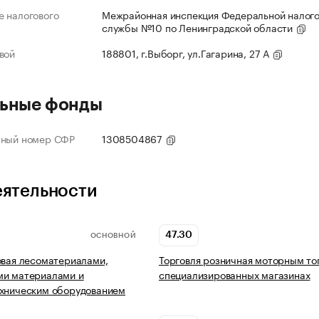
 налогового
Межрайонная инспекция Федеральной налог
службы №10 по Ленинградской области
вой
188801, г.Выборг, ул.Гагарина, 27 А
ьные фонды
нный номер СФР
1308504867
еятельности
47.30
ОСНОВНОЙ
овая лесоматериалами,
Торговля розничная моторным то
ми материалами и
специализированных магазинах
ехническим оборудованием