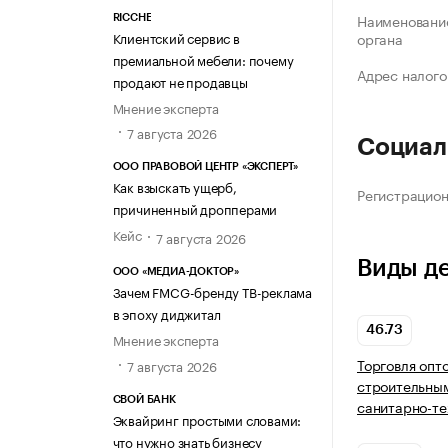
Наименование
RICCHE
Клиентский сервис в
органа
премиальной мебели: почему
Адрес налого
продают не продавцы
Мнение эксперта
7 августа 2026
Социал
ООО ПРАВОВОЙ ЦЕНТР «ЭКСПЕРТ»
Как взыскать ущерб,
Регистрацио
причиненный дропперами
Кейс
7 августа 2026
Виды д
ООО «МЕДИА-ДОКТОР»
Зачем FMCG-бренду ТВ-реклама
в эпоху диджитал
46.73
Мнение эксперта
Торговля опт
7 августа 2026
строительны
СВОЙ БАНК
санитарно-т
Эквайринг простыми словами:
что нужно знать бизнесу