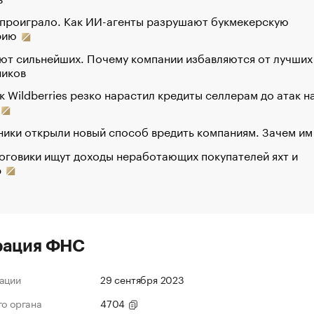
 проиграло. Как ИИ-агенты разрушают букмекерскую
рию
ют сильнейших. Почему компании избавляются от лучших
ников
к Wildberries резко нарастил кредиты селлерам до атак н
ики открыли новый способ вредить компаниям. Зачем им
оговики ищут доходы неработающих покупателей яхт и
р
рация ФНС
ации
29 сентября 2023
го органа
4704