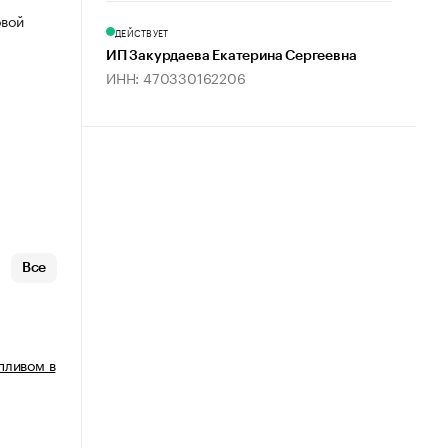
овой
ДЕЙСТВУЕТ
ИП Закурдаева Екатерина Сергеевна
ИНН: 470330162206
Все
пливом в