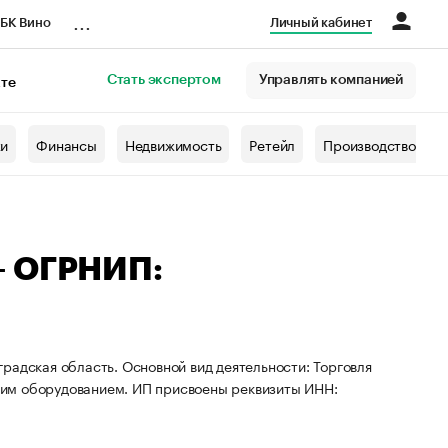
...
БК Вино
Личный кабинет
Стать экспертом
Управлять компанией
кте
азета
жи
Финансы
Недвижимость
Ретейл
Производство
— ОГРНИП:
радская область. Основной вид деятельности: Торговля
ким оборудованием. ИП присвоены реквизиты ИНН: