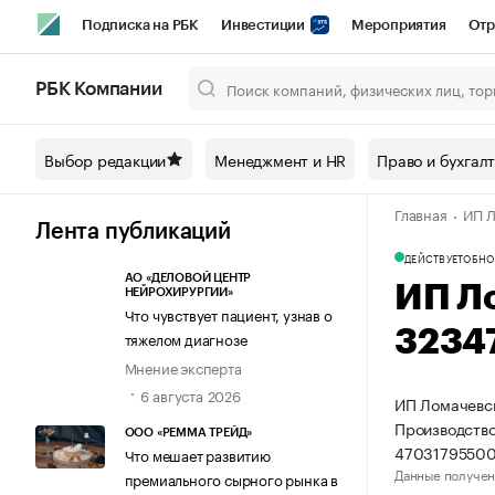
Подписка на РБК
Инвестиции
Мероприятия
Отр
Спорт
Школа управления РБК
РБК Образование
РБ
РБК Компании
Город
Стиль
Крипто
РБК Бизнес-среда
Дискусси
Выбор редакции
Менеджмент и HR
Право и бухгал
Спецпроекты СПб
Конференции СПб
Спецпроекты
Главная
ИП Л
Технологии и медиа
Финансы
Рынок наличной валют
Лента публикаций
ДЕЙСТВУЕТ
ОБНО
АО «ДЕЛОВОЙ ЦЕНТР
ИП Л
НЕЙРОХИРУРГИИ»
Что чувствует пациент, узнав о
3234
тяжелом диагнозе
Мнение эксперта
6 августа 2026
ИП Ломачевск
Производство
ООО «РЕММА ТРЕЙД»
47031795500
Что мешает развитию
Данные получен
премиального сырного рынка в