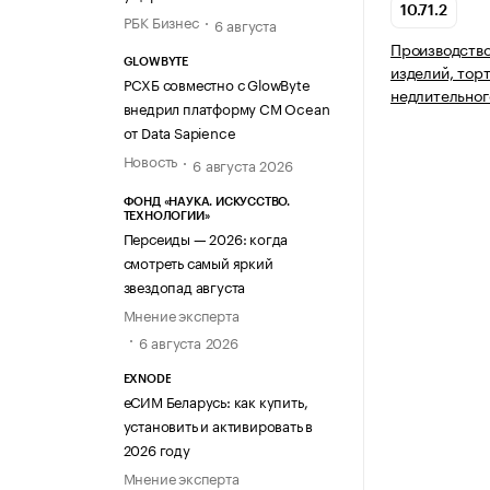
10.71.2
РБК Бизнес
6 августа
Производство
GLOWBYTE
изделий, тор
РСХБ совместно с GlowByte
недлительног
внедрил платформу CM Ocean
от Data Sapience
Новость
6 августа 2026
ФОНД «НАУКА. ИСКУССТВО.
ТЕХНОЛОГИИ»
Персеиды — 2026: когда
смотреть самый яркий
звездопад августа
Мнение эксперта
6 августа 2026
EXNODE
еСИМ Беларусь: как купить,
установить и активировать в
2026 году
Мнение эксперта