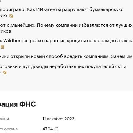
 проиграло. Как ИИ-агенты разрушают букмекерскую
рию
ют сильнейших. Почему компании избавляются от лучших
ников
к Wildberries резко нарастил кредиты селлерам до атак н
ики открыли новый способ вредить компаниям. Зачем им
оговики ищут доходы неработающих покупателей яхт и
р
рация ФНС
ации
11 декабря 2023
го органа
4704