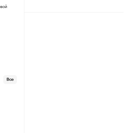
овой
Все