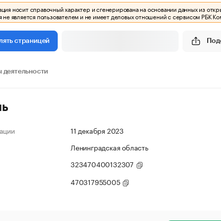
ия носит справочный характер и сгенерирована на основании данных из откр
 не является пользователем и не имеет деловых отношений с сервисом РБК Ко
Под
лять страницей
 деятельности
ль
ации
11 декабря 2023
Ленинградская область
323470400132307
470317955005