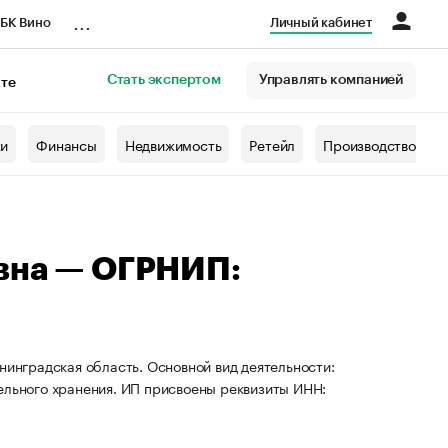
...
БК Вино
Личный кабинет
Стать экспертом
Управлять компанией
кте
азета
жи
Финансы
Недвижимость
Ретейл
Производство
вна — ОГРНИП:
нинградская область. Основной вид деятельности:
ельного хранения. ИП присвоены реквизиты ИНН: