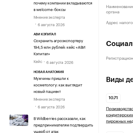
почему компании вкладываются
Наименование
в welcome-боксы
органа
Мнение эксперта
Адрес налого
6 августа 2026
АВИ КЭПИТАЛ
Сохранить агроэкспортеру
Социал
194,5 млн рублей: кейс «АВИ
Кэпитал»
Регистрацио
Кейс
6 августа 2026
НОВАЯ АНАТОМИЯ
Мужчины пришли к
Виды д
косметологу: как выглядит
новый пациент
Мнение эксперта
10.71
6 августа 2026
Производство
кондитерских
В Wildberries рассказали, как
пирожных нед
предпринимателям подтвердить
ущерб от атак