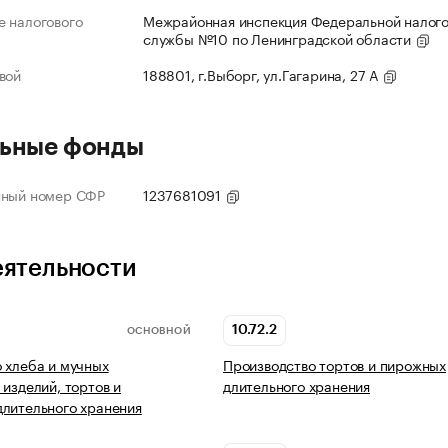
 налогового
Межрайонная инспекция Федеральной налог
службы №10 по Ленинградской области
вой
188801, г.Выборг, ул.Гагарина, 27 А
ьные фонды
нный номер СФР
1237681091
еятельности
10.72.2
ОСНОВНОЙ
 хлеба и мучных
Производство тортов и пирожных
 изделий, тортов и
длительного хранения
лительного хранения