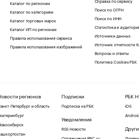
Справка по сервису
Каталог по регионам
Поиск по ОГРН
Каталог по категориям
Поиск по ИНН
Каталог торговых марок
Статистика и аудитори
Каталог ИП по регионам
Источники данных
Правила использования сервиса
Источник отчетности 
Правила использования изображений
Вопросы и ответы
Политика Cookies РБК
Новости регионов
Подписки
РБК Н
анкт-Петербург и область
Подписка на РБК
iOS
катеринбург
Androi
Уведомления
Новосибирск
Други
RSS Новости
Башкортостан
Оповещения RBC.ru
Домены