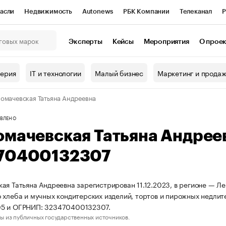
асли
Недвижимость
Autonews
РБК Компании
Телеканал
Р
К Курсы
РБК Life
Тренды
Визионеры
Национальные проекты
Эксперты
Кейсы
Мероприятия
О прое
онный клуб
Исследования
Кредитные рейтинги
Франшизы
Г
терия
IT и технологии
Малый бизнес
Маркетинг и прода
Проверка контрагентов
Политика
Экономика
Бизнес
омачевская Татьяна Андреевна
ы
ВЛЕНО
омачевская Татьяна Андрее
70400132307
ая Татьяна Андреевна зарегистрирован 11.12.2023, в регионе — Ле
 хлеба и мучных кондитерских изделий, тортов и пирожных недлит
5 и ОГРНИП: 323470400132307.
ы из публичных государственных источников.