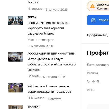
России
Информац
Компания
Интервью
6 августа 2026
АПКБК
Управ
Цена молчания: как скрытая
корпоративная агрессия
разрушает бизнес
Профиль
Виды
Мнение эксперта
6 августа 2026
Профи
АССОЦИАЦИЯ ПРЕДПРИНИМАТЕЛЕЙ
«Стройдебаты» в Калуге
собрали строителей калужского
Дата регистр
региона
Регион
Новость
6 августа 2026
ОГРНИП
Wildberries объявил о новых
ИНН
мерах поддержки продавцов
РБК Бизнес
6 августа
SMARENT