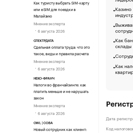
Как туристу выбрать SIM-карту
Казино
или eSIM для поездки в
индуст
Малайзию
Мнение эксперта
Выжива
сотруд
6 августа 2026
Как бан
СПЕКТРДАТА
склады
Сдельная оплата труда: что это
такое, виды и правила расчета
Сотрудн
Мнение эксперта
Как нал
6 августа 2026
кварти
НЕКО-ФРАНЧ
Налоги во франчайзинге: как
платить меньше и не нарушать
закон
Регист
Мнение эксперта
6 августа 2026
Дата регистр
OWL | СОВА
Код налогово
Новый сотрудник как клиент: