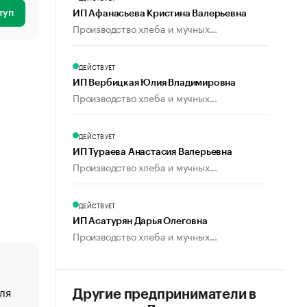
туп
ИП Афанасьева Кристина Валерьевна
Производство хлеба и мучных...
ДЕЙСТВУЕТ
ИП Вербицкая Юлия Владимировна
Производство хлеба и мучных...
ДЕЙСТВУЕТ
ИП Тураева Анастасия Валерьевна
Производство хлеба и мучных...
ДЕЙСТВУЕТ
ИП Асатурян Дарья Олеговна
Производство хлеба и мучных...
ля
«От спорта тело стареет иначе». Как живет глава ко
Другие предприниматели в
создавшей GTA