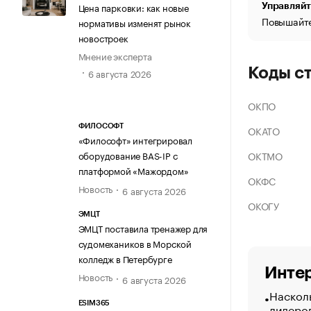
Цена парковки: как новые
Управляйт
Повышайте
нормативы изменят рынок
новостроек
Мнение эксперта
Коды с
6 августа 2026
ОКПО
ФИЛОСОФТ
ОКАТО
«Философт» интегрировал
ОКТМО
оборудование BAS-IP с
платформой «Мажордом»
ОКФС
Новость
6 августа 2026
ОКОГУ
ЭМЦТ
ЭМЦТ поставила тренажер для
судомехаников в Морской
колледж в Петербурге
Интер
Новость
6 августа 2026
Насколь
ESIM365
лидеро