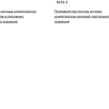
10.72.3
 мучных кондитерских
Производство прочих мучных
тов и пирожных
кондитерских изделий длительно
о хранения
хранения