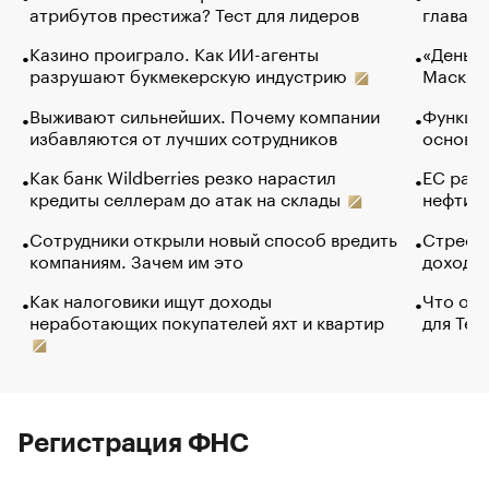
атрибутов престижа? Тест для лидеров
глава к
Казино проиграло. Как ИИ-агенты
«Деньги
разрушают букмекерскую индустрию
Маск в 
Выживают сильнейших. Почему компании
Функции
избавляются от лучших сотрудников
основ э
Как банк Wildberries резко нарастил
ЕС раз
кредиты селлерам до атак на склады
нефти —
Сотрудники открыли новый способ вредить
Стресс 
компаниям. Зачем им это
доходов
Как налоговики ищут доходы
Что обв
неработающих покупателей яхт и квартир
для Tel
Регистрация ФНС