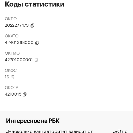
Коды статистики
ОКПО
2022277473
ОКАТО
42401368000
ОКТМО
42701000001
ОКФС
16
ОКОГУ
4210015
Интересное на РБК
Насколько ваш авторитет зависит от
«От спо