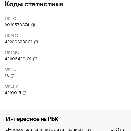
Коды статистики
ОКПО
2026570374
ОКАТО
42206820001
ОКТМО
42606420101
ОКФС
16
ОКОГУ
4210015
Интересное на РБК
Насколько ваш авторитет зависит от
«От спо