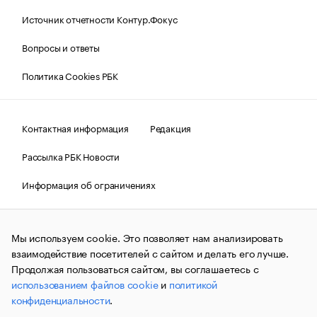
Источник отчетности Контур.Фокус
Вопросы и ответы
Политика Cookies РБК
Контактная информация
Редакция
Рассылка РБК Новости
Информация об ограничениях
Правовая информация
О соблюдении авторских прав
Мы используем cookie. Это позволяет нам анализировать
© АО «РОСБИЗНЕСКОНСАЛТИНГ»,
1995–2026.
Сообщения
и материалы информационного агентства «РБК»
взаимодействие посетителей с сайтом и делать его лучше.
(зарегистрировано Федеральной службой по надзору в сфере
Продолжая пользоваться сайтом, вы соглашаетесь с
связи, информационных технологий и массовых
использованием файлов cookie
и
политикой
коммуникаций (Роскомнадзор) 09.12.2015 за номером ИА
№ФС77-63848) сопровождаются пометкой «РБК». Отдельные
конфиденциальности
.
публикации могут содержать информацию,