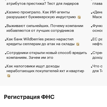
атрибутов престижа? Тест для лидеров
глава к
Казино проиграло. Как ИИ-агенты
«Деньги
разрушают букмекерскую индустрию
Маск в 
Выживают сильнейших. Почему компании
Функции
избавляются от лучших сотрудников
основ э
Как банк Wildberries резко нарастил
ЕС раз
кредиты селлерам до атак на склады
нефти —
Сотрудники открыли новый способ вредить
Стресс 
компаниям. Зачем им это
доходов
Как налоговики ищут доходы
Что обв
неработающих покупателей яхт и квартир
для Tel
Регистрация ФНС