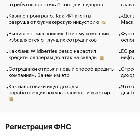
атрибутов престижа? Тест для лидеров
глава к
Казино проиграло. Как ИИ-агенты
«Деньги
разрушают букмекерскую индустрию
Маск в 
Выживают сильнейших. Почему компании
Функции
избавляются от лучших сотрудников
основ э
Как банк Wildberries резко нарастил
ЕС раз
кредиты селлерам до атак на склады
нефти —
Сотрудники открыли новый способ вредить
Стресс 
компаниям. Зачем им это
доходов
Как налоговики ищут доходы
Что обв
неработающих покупателей яхт и квартир
для Tel
Регистрация ФНС