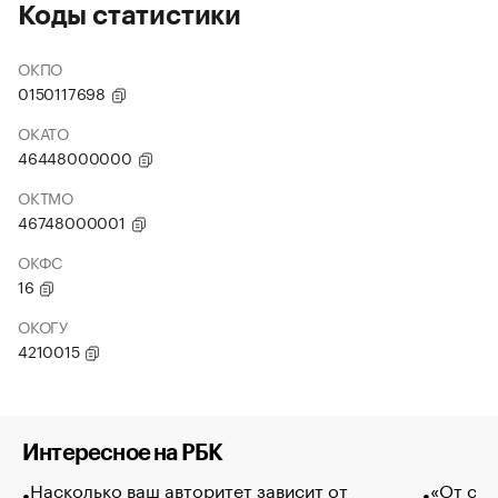
Коды статистики
ОКПО
0150117698
ОКАТО
46448000000
ОКТМО
46748000001
ОКФС
16
ОКОГУ
4210015
Интересное на РБК
Насколько ваш авторитет зависит от
«От спо