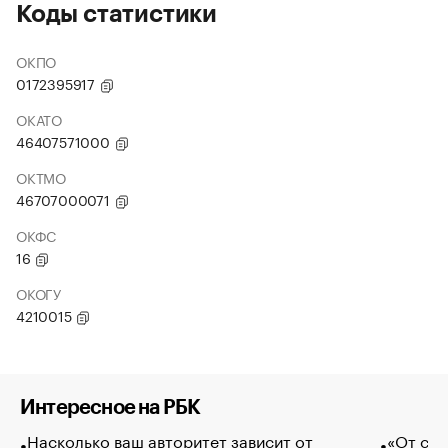
Коды статистики
ОКПО
0172395917
ОКАТО
46407571000
ОКТМО
46707000071
ОКФС
16
ОКОГУ
4210015
Интересное на РБК
Насколько ваш авторитет зависит от
«От спо