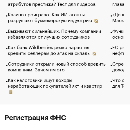
атрибутов престижа? Тест для лидеров
глава к
Казино проиграло. Как ИИ-агенты
«Деньги
разрушают букмекерскую индустрию
Маск в 
Выживают сильнейших. Почему компании
Функции
избавляются от лучших сотрудников
основ э
Как банк Wildberries резко нарастил
ЕС раз
кредиты селлерам до атак на склады
нефти —
Сотрудники открыли новый способ вредить
Стресс 
компаниям. Зачем им это
доходов
Как налоговики ищут доходы
Что обв
неработающих покупателей яхт и квартир
для Tel
Регистрация ФНС