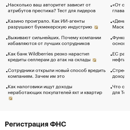
Насколько ваш авторитет зависит от
«От спо
атрибутов престижа? Тест для лидеров
глава к
Казино проиграло. Как ИИ-агенты
«Деньги
разрушают букмекерскую индустрию
Маск в 
Выживают сильнейших. Почему компании
Функции
избавляются от лучших сотрудников
основ э
Как банк Wildberries резко нарастил
ЕС раз
кредиты селлерам до атак на склады
нефти —
Сотрудники открыли новый способ вредить
Стресс 
компаниям. Зачем им это
доходов
Как налоговики ищут доходы
Что обв
неработающих покупателей яхт и квартир
для Tel
Регистрация ФНС