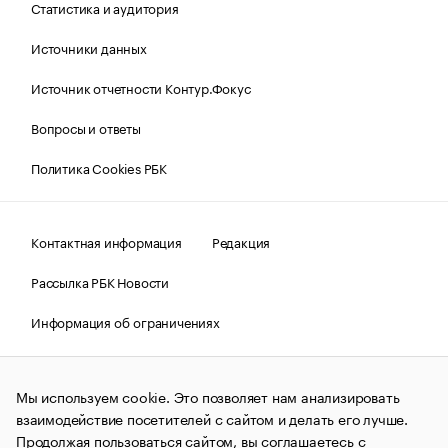
Статистика и аудитория
Источники данных
Источник отчетности Контур.Фокус
Вопросы и ответы
Политика Cookies РБК
Контактная информация
Редакция
Рассылка РБК Новости
Информация об ограничениях
Правовая информация
О соблюдении авторских прав
Мы используем cookie. Это позволяет нам анализировать
© АО «РОСБИЗНЕСКОНСАЛТИНГ»,
1995–2026.
Сообщения
и материалы информационного агентства «РБК»
взаимодействие посетителей с сайтом и делать его лучше.
(зарегистрировано Федеральной службой по надзору в сфере
Продолжая пользоваться сайтом, вы соглашаетесь с
связи, информационных технологий и массовых