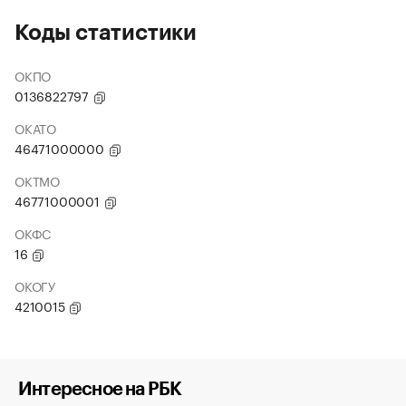
Коды статистики
ОКПО
0136822797
ОКАТО
46471000000
ОКТМО
46771000001
ОКФС
16
ОКОГУ
4210015
Интересное на РБК