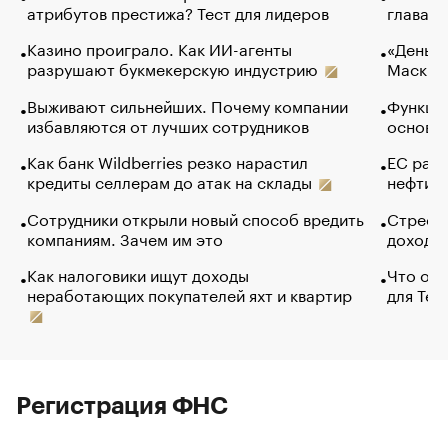
атрибутов престижа? Тест для лидеров
глава к
Казино проиграло. Как ИИ-агенты
«Деньги
разрушают букмекерскую индустрию
Маск в 
Выживают сильнейших. Почему компании
Функции
избавляются от лучших сотрудников
основ э
Как банк Wildberries резко нарастил
ЕС раз
кредиты селлерам до атак на склады
нефти —
Сотрудники открыли новый способ вредить
Стресс 
компаниям. Зачем им это
доходов
Как налоговики ищут доходы
Что обв
неработающих покупателей яхт и квартир
для Tel
Регистрация ФНС