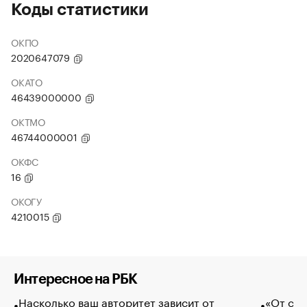
Коды статистики
ОКПО
2020647079
ОКАТО
46439000000
ОКТМО
46744000001
ОКФС
16
ОКОГУ
4210015
Интересное на РБК
Насколько ваш авторитет зависит от
«От спо