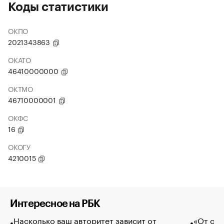
Коды статистики
ОКПО
2021343863
ОКАТО
46410000000
ОКТМО
46710000001
ОКФС
16
ОКОГУ
4210015
Интересное на РБК
Насколько ваш авторитет зависит от
«От спо