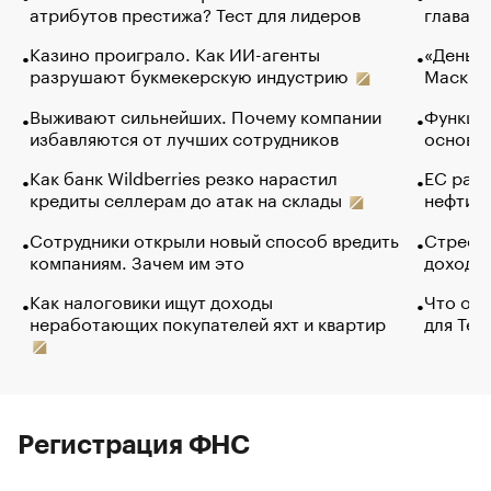
атрибутов престижа? Тест для лидеров
глава к
Казино проиграло. Как ИИ-агенты
«Деньги
разрушают букмекерскую индустрию
Маск в 
Выживают сильнейших. Почему компании
Функции
избавляются от лучших сотрудников
основ э
Как банк Wildberries резко нарастил
ЕС раз
кредиты селлерам до атак на склады
нефти —
Сотрудники открыли новый способ вредить
Стресс 
компаниям. Зачем им это
доходов
Как налоговики ищут доходы
Что обв
неработающих покупателей яхт и квартир
для Tel
Регистрация ФНС