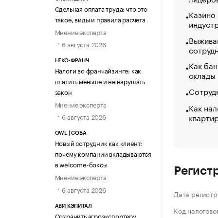
Сдельная оплата труда: что это
Казино
такое, виды и правила расчета
индуст
Мнение эксперта
Выжива
6 августа 2026
сотруд
НЕКО-ФРАНЧ
Как бан
Налоги во франчайзинге: как
склады
платить меньше и не нарушать
Сотрудн
закон
Мнение эксперта
Как нал
кварти
6 августа 2026
OWL | СОВА
Новый сотрудник как клиент:
почему компании вкладываются
в welcome-боксы
Регист
Мнение эксперта
6 августа 2026
Дата регистр
АВИ КЭПИТАЛ
Код налогово
Сохранить агроэкспортеру