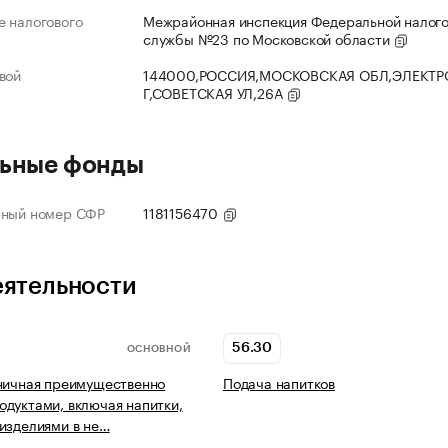
 налогового
Межрайонная инспекция Федеральной налог
службы №23 по Московской области
вой
144000,РОССИЯ,МОСКОВСКАЯ ОБЛ,ЭЛЕКТР
Г,СОВЕТСКАЯ УЛ,26А
ьные фонды
нный номер СФР
1181156470
еятельности
56.30
ОСНОВНОЙ
ничная преимущественно
Подача напитков
дуктами, включая напитки,
изделиями в не…