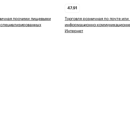
47.91
зничная прочими пищевыми
Торговля розничная по почте или
 специализированных
информационно-коммуникационно
Интернет