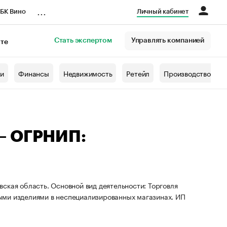
...
БК Вино
Личный кабинет
Стать экспертом
Управлять компанией
кте
азета
жи
Финансы
Недвижимость
Ретейл
Производство
— ОГРНИП:
ская область. Основной вид деятельности: Торговля
ыми изделиями в неспециализированных магазинах. ИП