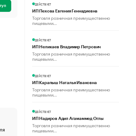
ДЕЙСТВУЕТ
туп
ИП Пехова Евгения Геннадиевна
Торговля розничная преимущественно
пищевыми...
ДЕЙСТВУЕТ
ИП Неликаев Владимир Петрович
Торговля розничная преимущественно
пищевыми...
ДЕЙСТВУЕТ
ИП Карапыш Наталья Ивановна
Торговля розничная преимущественно
пищевыми...
ДЕЙСТВУЕТ
ИП Надиров Адил Агамаммед Оглы
Торговля розничная преимущественно
ля
«От спорта тело стареет иначе». Как живет глава ко
пищевыми...
создавшей GTA