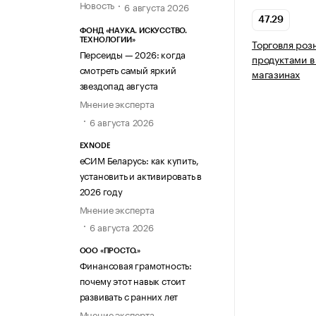
Новость
6 августа 2026
47.29
ФОНД «НАУКА. ИСКУССТВО.
ТЕХНОЛОГИИ»
Торговля ро
Персеиды — 2026: когда
продуктами в
смотреть самый яркий
магазинах
звездопад августа
Мнение эксперта
6 августа 2026
EXNODE
еСИМ Беларусь: как купить,
установить и активировать в
2026 году
Мнение эксперта
6 августа 2026
ООО «ПРОСТО.»
Финансовая грамотность:
почему этот навык стоит
развивать с ранних лет
Мнение эксперта