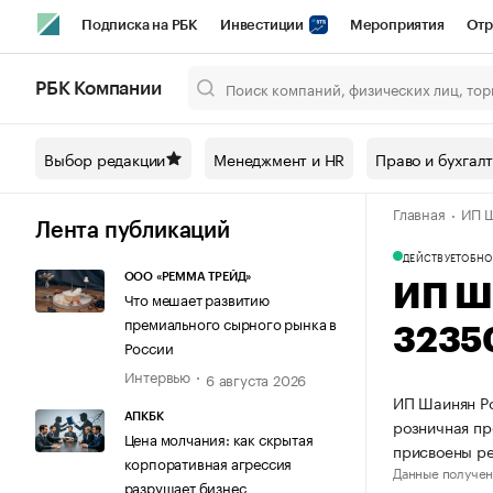
Подписка на РБК
Инвестиции
Мероприятия
Отр
Спорт
Школа управления РБК
РБК Образование
РБ
РБК Компании
Город
Стиль
Крипто
РБК Бизнес-среда
Дискусси
Выбор редакции
Менеджмент и HR
Право и бухгал
Спецпроекты СПб
Конференции СПб
Спецпроекты
Главная
ИП Ш
Технологии и медиа
Финансы
Рынок наличной валют
Лента публикаций
ДЕЙСТВУЕТ
ОБНО
ООО «РЕММА ТРЕЙД»
ИП Ш
Что мешает развитию
премиального сырного рынка в
3235
России
Интервью
6 августа 2026
ИП Шаинян Ро
АПКБК
розничная пр
Цена молчания: как скрытая
присвоены р
корпоративная агрессия
Данные получен
разрушает бизнес