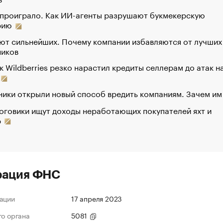
 проиграло. Как ИИ-агенты разрушают букмекерскую
рию
ют сильнейших. Почему компании избавляются от лучших
ников
к Wildberries резко нарастил кредиты селлерам до атак н
ики открыли новый способ вредить компаниям. Зачем им
оговики ищут доходы неработающих покупателей яхт и
р
рация ФНС
ации
17 апреля 2023
го органа
5081