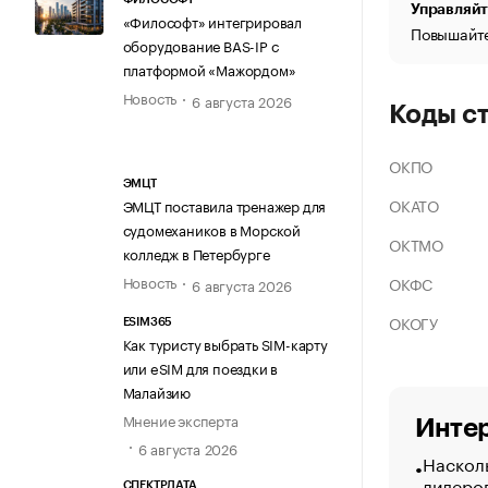
Управляйт
«Философт» интегрировал
Повышайте
оборудование BAS-IP с
платформой «Мажордом»
Новость
6 августа 2026
Коды с
ОКПО
ЭМЦТ
ОКАТО
ЭМЦТ поставила тренажер для
судомехаников в Морской
ОКТМО
колледж в Петербурге
Новость
ОКФС
6 августа 2026
ОКОГУ
ESIM365
Как туристу выбрать SIM-карту
или eSIM для поездки в
Малайзию
Мнение эксперта
Интер
6 августа 2026
Насколь
лидеро
СПЕКТРДАТА