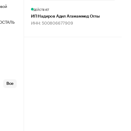
овой
ДЕЙСТВУЕТ
ИП Надиров Адил Агамаммед Оглы
ОСТАЛЬ
ИНН: 500806677909
Все