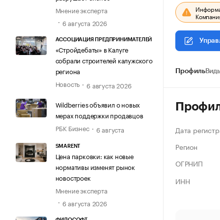
Информац
Мнение эксперта
Компания
6 августа 2026
АССОЦИАЦИЯ ПРЕДПРИНИМАТЕЛЕЙ
Управ
«Стройдебаты» в Калуге
собрали строителей калужского
региона
Профиль
Виды
Новость
6 августа 2026
Wildberries объявил о новых
Профи
мерах поддержки продавцов
РБК Бизнес
Дата регистр
6 августа
Регион
SMARENT
Цена парковки: как новые
ОГРНИП
нормативы изменят рынок
новостроек
ИНН
Мнение эксперта
6 августа 2026
ФИЛОСОФТ