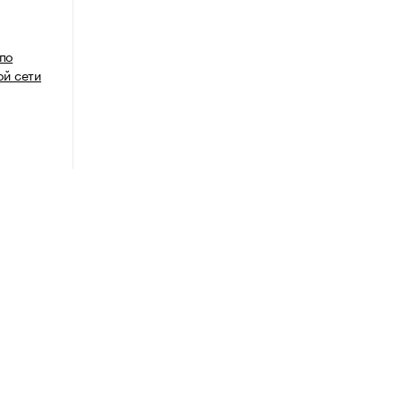
 по
й сети