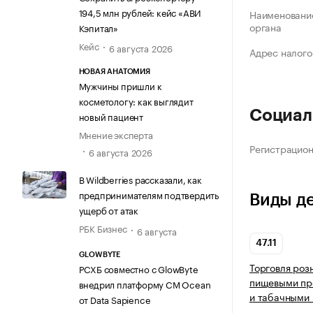
194,5 млн рублей: кейс «АВИ
Наименование
органа
Кэпитал»
Кейс
6 августа 2026
Адрес налого
НОВАЯ АНАТОМИЯ
Мужчины пришли к
косметологу: как выглядит
Социал
новый пациент
Мнение эксперта
Регистрацио
6 августа 2026
В Wildberries рассказали, как
предпринимателям подтвердить
Виды д
ущерб от атак
РБК Бизнес
6 августа
47.11
GLOWBYTE
Торговля роз
РСХБ совместно с GlowByte
пищевыми про
внедрил платформу CM Ocean
и табачными 
от Data Sapience