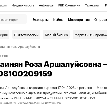
асли
Недвижимость
Autonews
РБК Компании
Телеканал
Р
К Курсы
РБК Life
Тренды
Визионеры
Национальные проекты
Эксперты
Кейсы
Мероприятия
О прое
онный клуб
Исследования
Кредитные рейтинги
Франшизы
Г
терия
IT и технологии
Малый бизнес
Маркетинг и прода
Проверка контрагентов
Политика
Экономика
Бизнес
аинян Роза Аршалуйсовна
ы
ВЛЕНО
аинян Роза Аршалуйсовна 
08100209159
за Аршалуйсовна зарегистрирован 17.04.2023, в регионе — Москов
еимущественно пищевыми продуктами, включая напитки, и табачн
еквизиты ИНН: 504413316254 и ОГРНИП: 323508100209159.
ы из публичных государственных источников.