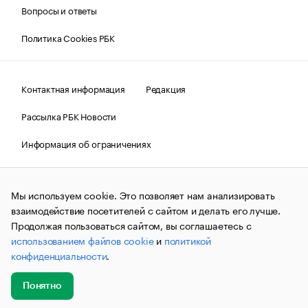
Вопросы и ответы
Политика Cookies РБК
Контактная информация
Редакция
Рассылка РБК Новости
Информация об ограничениях
Правовая информация
О соблюдении авторских прав
Мы используем cookie. Это позволяет нам анализировать
© АО «РОСБИЗНЕСКОНСАЛТИНГ»,
1995–2026.
Сообщения
и материалы информационного агентства «РБК»
взаимодействие посетителей с сайтом и делать его лучше.
(зарегистрировано Федеральной службой по надзору в сфере
Продолжая пользоваться сайтом, вы соглашаетесь с
связи, информационных технологий и массовых
использованием файлов cookie
и
политикой
коммуникаций (Роскомнадзор) 09.12.2015 за номером ИА
№ФС77-63848) сопровождаются пометкой «РБК». Отдельные
конфиденциальности
.
публикации могут содержать информацию,
не предназначенную для пользователей
до 18 лет.
companycardsfeedback@rbc.ru
Понятно
Добавить