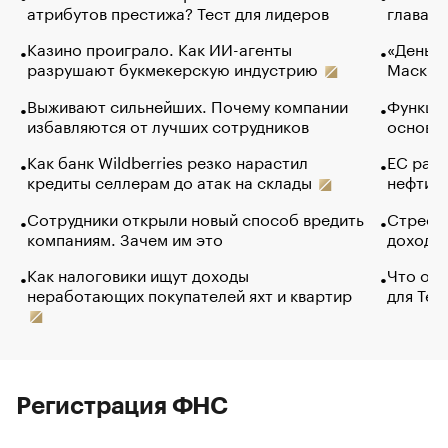
атрибутов престижа? Тест для лидеров
глава к
Казино проиграло. Как ИИ-агенты
«Деньги
разрушают букмекерскую индустрию
Маск в 
Выживают сильнейших. Почему компании
Функции
избавляются от лучших сотрудников
основ э
Как банк Wildberries резко нарастил
ЕС раз
кредиты селлерам до атак на склады
нефти —
Сотрудники открыли новый способ вредить
Стресс 
компаниям. Зачем им это
доходов
Как налоговики ищут доходы
Что обв
неработающих покупателей яхт и квартир
для Tel
Регистрация ФНС