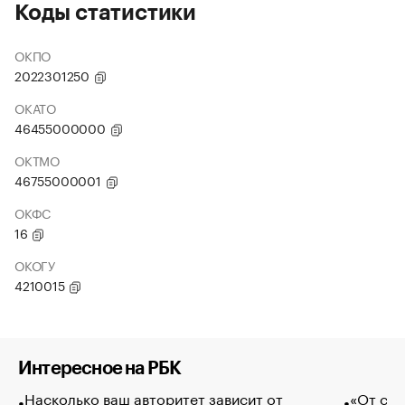
Коды статистики
ОКПО
2022301250
ОКАТО
46455000000
ОКТМО
46755000001
ОКФС
16
ОКОГУ
4210015
Интересное на РБК
Насколько ваш авторитет зависит от
«От спо