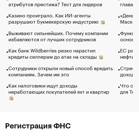
атрибутов престижа? Тест для лидеров
глава к
Казино проиграло. Как ИИ-агенты
«Деньги
разрушают букмекерскую индустрию
Маск в 
Выживают сильнейших. Почему компании
Функции
избавляются от лучших сотрудников
основ э
Как банк Wildberries резко нарастил
ЕС раз
кредиты селлерам до атак на склады
нефти —
Сотрудники открыли новый способ вредить
Стресс 
компаниям. Зачем им это
доходов
Как налоговики ищут доходы
Что обв
неработающих покупателей яхт и квартир
для Tel
Регистрация ФНС