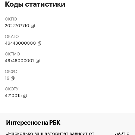
Коды статистики
ОКПО
2022707710
ОКАТО
46448000000
ОКТМО
46748000001
ОКФС
16
ОКОГУ
4210015
Интересное на РБК
Насколько ваш авторитет зависит от
«От спо