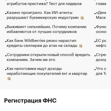
атрибутов престижа? Тест для лидеров
глава к
Казино проиграло. Как ИИ-агенты
«Деньги
разрушают букмекерскую индустрию
Маск в 
Выживают сильнейших. Почему компании
Функции
избавляются от лучших сотрудников
основ э
Как банк Wildberries резко нарастил
ЕС раз
кредиты селлерам до атак на склады
нефти —
Сотрудники открыли новый способ вредить
Стресс 
компаниям. Зачем им это
доходов
Как налоговики ищут доходы
Что обв
неработающих покупателей яхт и квартир
для Tel
Регистрация ФНС