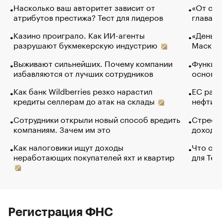
Насколько ваш авторитет зависит от
«От спо
атрибутов престижа? Тест для лидеров
глава к
Казино проиграло. Как ИИ-агенты
«Деньги
разрушают букмекерскую индустрию
Маск в 
Выживают сильнейших. Почему компании
Функции
избавляются от лучших сотрудников
основ э
Как банк Wildberries резко нарастил
ЕС раз
кредиты селлерам до атак на склады
нефти —
Сотрудники открыли новый способ вредить
Стресс 
компаниям. Зачем им это
доходов
Как налоговики ищут доходы
Что обв
неработающих покупателей яхт и квартир
для Tel
Регистрация ФНС