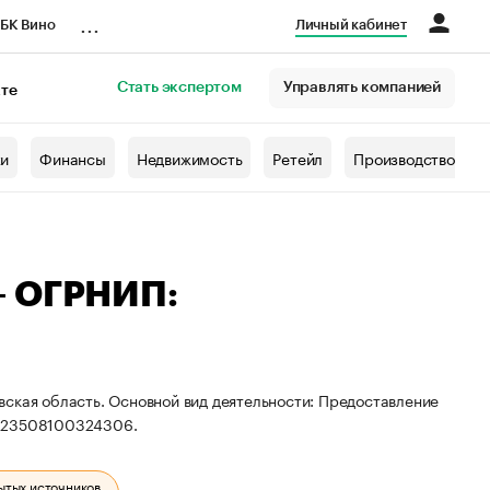
...
БК Вино
Личный кабинет
Стать экспертом
Управлять компанией
кте
азета
жи
Финансы
Недвижимость
Ретейл
Производство
— ОГРНИП:
вская область. Основной вид деятельности: Предоставление
 323508100324306.
ытых источников.