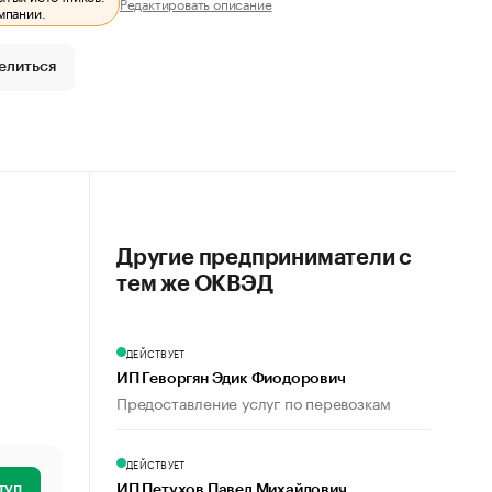
Редактировать описание
мпании.
елиться
Другие предприниматели с
тем же ОКВЭД
ДЕЙСТВУЕТ
ИП Геворгян Эдик Фиодорович
Предоставление услуг по перевозкам
ДЕЙСТВУЕТ
туп
ИП Петухов Павел Михайлович