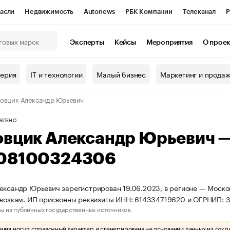
асли
Недвижимость
Autonews
РБК Компании
Телеканал
Р
К Курсы
РБК Life
Тренды
Визионеры
Национальные проекты
Эксперты
Кейсы
Мероприятия
О прое
онный клуб
Исследования
Кредитные рейтинги
Франшизы
Г
терия
IT и технологии
Малый бизнес
Маркетинг и прода
Проверка контрагентов
Политика
Экономика
Бизнес
овцик Александр Юрьевич
ы
ВЛЕНО
овцик Александр Юрьевич 
08100324306
ександр Юрьевич зарегистрирован 19.06.2023, в регионе — Моско
евозкам. ИП присвоены реквизиты ИНН: 614334719620 и ОГРНИП:
ы из публичных государственных источников.
ия носит справочный характер и сгенерирована на основании данных из откр