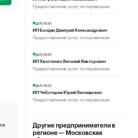
Предоставление услуг по перевозкам
ДЕЙСТВУЕТ
ИП Болдин Дмитрий Александрович
Предоставление услуг по перевозкам
ДЕЙСТВУЕТ
ИП Хвостенко Виталий Викторович
Предоставление услуг по перевозкам
ДЕЙСТВУЕТ
ИП Чеботарев Юрий Леонидович
Предоставление услуг по перевозкам
ля
«От спорта тело стареет иначе». Как живет глава ко
Другие предприниматели в
создавшей GTA
регионе — Московская