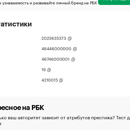
 узнаваемость и развивайте личный бренд на РБК
татистики
2023635373
46446000000
46746000001
16
4210015
есное на РБК
ко ваш авторитет зависит от атрибутов престижа? Тест д
в