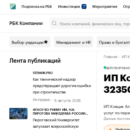
Подписка на РБК
Инвестиции
Мероприятия
Отр
Спорт
Школа управления РБК
РБК Образование
РБ
РБК Компании
Город
Стиль
Крипто
РБК Бизнес-среда
Дискусси
Выбор редакции
Менеджмент и HR
Право и бухгал
Спецпроекты СПб
Конференции СПб
Спецпроекты
Главная
ИП К
Технологии и медиа
Финансы
Рынок наличной валют
Лента публикаций
ДЕЙСТВУЕТ
ОБНО
STENKIN.PRO
ИП К
Как технический надзор
предотвращает дорогие ошибки
3235
при строительстве
Интервью
6 августа 2026
ИП Ковцик Ал
ФГАОУ ВО РНИМУ ИМ. Н.И.
услуг по пер
ПИРОГОВА МИНЗДРАВА РОССИИ
Данные получен
(ПИРОГОВСКИЙ УНИВЕРСИТЕТ)
Пироговский Университет
запускает всероссийскую
Информац