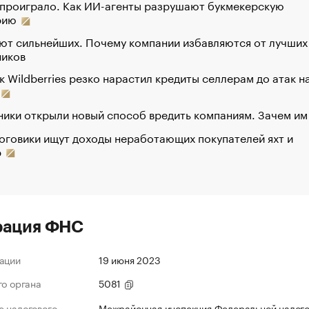
 проиграло. Как ИИ-агенты разрушают букмекерскую
рию
ют сильнейших. Почему компании избавляются от лучших
ников
к Wildberries резко нарастил кредиты селлерам до атак н
ики открыли новый способ вредить компаниям. Зачем им
оговики ищут доходы неработающих покупателей яхт и
р
рация ФНС
ации
19 июня 2023
го органа
5081
 налогового
Межрайонная инспекция Федеральной налог