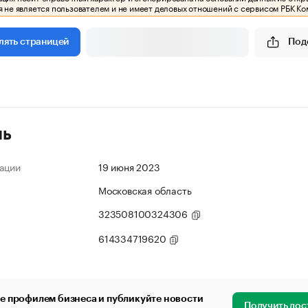
 не является пользователем и не имеет деловых отношений с сервисом РБК Ко
Под
лять страницей
ль
ации
19 июня 2023
Московская область
323508100324306
614334719620
е профилем бизнеса и публикуйте новости
Получить дос