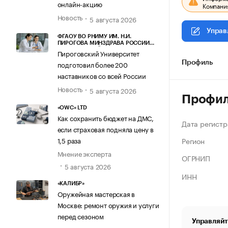
онлайн-акцию
Компания
Новость
5 августа 2026
Управ
ФГАОУ ВО РНИМУ ИМ. Н.И.
ПИРОГОВА МИНЗДРАВА РОССИИ
(ПИРОГОВСКИЙ УНИВЕРСИТЕТ)
Пироговский Университет
подготовил более 200
Профиль
наставников со всей России
Новость
5 августа 2026
Профи
«OWC» LTD
Как сохранить бюджет на ДМС,
Дата регистр
если страховая подняла цену в
Регион
1,5 раза
Мнение эксперта
ОГРНИП
5 августа 2026
ИНН
«КАЛИБР»
Оружейная мастерская в
Москве: ремонт оружия и услуги
перед сезоном
Управляйт