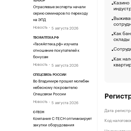
Казино
ТЕНЗОР
Отраслевые эксперты начали
индуст
серию семинаров по переходу
Выжива
на ЭПД
сотруд
Новость
5 августа 2026
Как бан
склады
ТВОЯАПТЕКА.РФ
«ТвояАптека.рф» изучила
Сотрудн
отношение покупателей к
бонусам
Как нал
кварти
Новость
5 августа 2026
СПЕЦСВЯЗЬ РОССИИ
Во Владимире прошел молебен
небесному покровителю
Спецсвязи России
Регист
Новость
5 августа 2026
Дата регистр
C-TECH
Компания C-TECH оптимизирует
Код налогово
закупки оборудования
Наименование