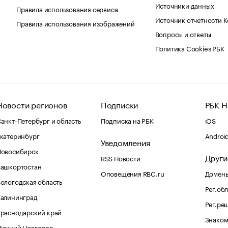
Источники данных
Правила использования сервиса
Источник отчетности 
Правила использования изображений
Вопросы и ответы
Политика Cookies РБК
Новости регионов
Подписки
РБК Н
анкт-Петербург и область
Подписка на РБК
iOS
катеринбург
Androi
Уведомления
Новосибирск
Други
RSS Новости
Башкортостан
Оповещения RBC.ru
Домены
ологодская область
Рег.об
Калининград
Рег.ре
раснодарский край
Знаком
Нижний Новгород