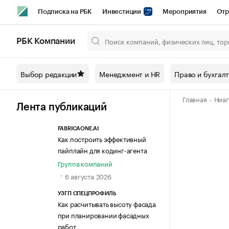
Подписка на РБК
Инвестиции
Мероприятия
Отр
Спорт
Школа управления РБК
РБК Образование
РБ
РБК Компании
Город
Стиль
Крипто
РБК Бизнес-среда
Дискусси
Выбор редакции
Менеджмент и HR
Право и бухгал
Спецпроекты СПб
Конференции СПб
Спецпроекты
Главная
Ниаг
Технологии и медиа
Финансы
Рынок наличной валют
Лента публикаций
FABRICAONE.AI
Как построить эффективный
пайплайн для кодинг-агента
Группа компаний
6 августа 2026
УЗГП СПЕЦПРОФИЛЬ
Как расчитывать высоту фасада
при планировании фасадных
работ