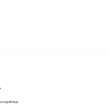
я
Контур.Фокус