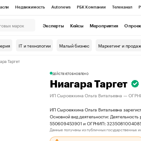
асли
Недвижимость
Autonews
РБК Компании
Телеканал
Р
К Курсы
РБК Life
Тренды
Визионеры
Национальные проекты
Эксперты
Кейсы
Мероприятия
О прое
онный клуб
Исследования
Кредитные рейтинги
Франшизы
Г
терия
IT и технологии
Малый бизнес
Маркетинг и прода
Проверка контрагентов
Политика
Экономика
Бизнес
ара Таргет
ы
ДЕЙСТВУЕТ
ОБНОВЛЕНО
Ниагара Таргет
ИП Сыроежкина Ольга Витальевна — ОГР
ИП Сыроежкина Ольга Витальевна зарегист
Основной вид деятельности: Деятельность
550609453901 и ОГРНИП: 323508100408
Данные получены из публичных государственных и