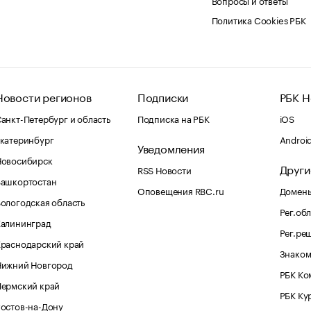
Политика Cookies РБК
Новости регионов
Подписки
РБК Н
анкт-Петербург и область
Подписка на РБК
iOS
катеринбург
Androi
Уведомления
Новосибирск
Други
RSS Новости
Башкортостан
Оповещения RBC.ru
Домены
ологодская область
Рег.об
Калининград
Рег.ре
раснодарский край
Знаком
Нижний Новгород
РБК Ко
Пермский край
РБК Ку
остов-на-Дону