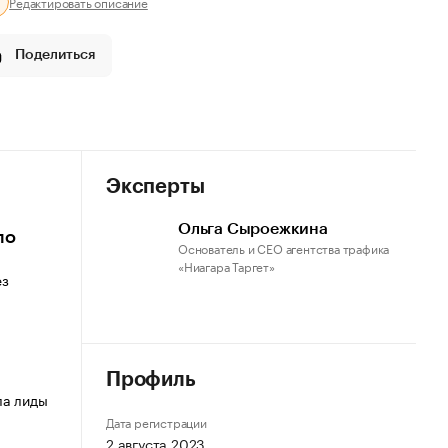
Редактировать описание
Поделиться
Эксперты
Ольга Сыроежкина
по
Основатель и CEO агентства трафика
«Ниагара Таргет»
ез
Профиль
ла лиды
Дата регистрации
2 августа 2023