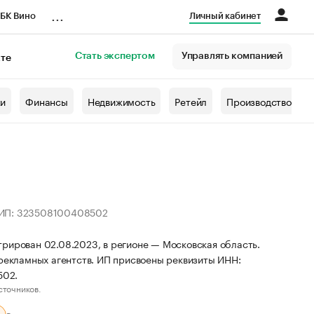
...
БК Вино
Личный кабинет
Стать экспертом
Управлять компанией
кте
азета
жи
Финансы
Недвижимость
Ретейл
Производство
НИП: 323508100408502
рирован 02.08.2023, в регионе — Московская область.
 рекламных агентств. ИП присвоены реквизиты ИНН:
502.
сточников.