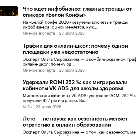
Что ждет инфобизнес: главные тренды от
спикера «Белой Конфы»
На «Белой Конфе 2026» озвучены ключевые тренды
инфобизнеса: рынок меняется, нуж…
Мнение эксперта
23 июля 2026
Трафик для онлайн-школ: почему одной
площадки уже недостаточно
Эксперт Ольга Сыроежкина — о комбинированном траф
онлайн‑школ: почему од…
Мнение эксперта
23 июля 2026
Удержали ROMI 252 %: как мигрировали
кабинеты VK ADS для школы здоровья
Мигрировали кабинеты VK ADS: удержали ROMI 252 % 
получили 927 регистраций. Ва…
Кейс
23 июля 2026
Лето — не пауза: как сезонность меняет
стратегию в онлайн-образовании
Эксперт Ольга Сыроежкина — о том, как сезонность ме