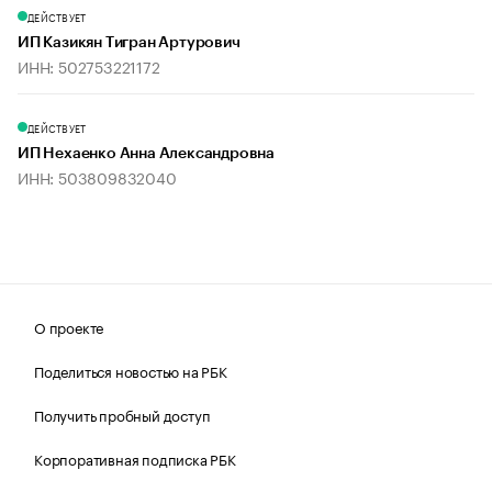
ДЕЙСТВУЕТ
ИП Казикян Тигран Артурович
ИНН: 502753221172
ДЕЙСТВУЕТ
ИП Нехаенко Анна Александровна
ИНН: 503809832040
О проекте
Поделиться новостью на РБК
Получить пробный доступ
Корпоративная подписка РБК