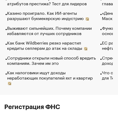
атрибутов престижа? Тест для лидеров
глава к
Казино проиграло. Как ИИ-агенты
«Деньги
разрушают букмекерскую индустрию
Маск в 
Выживают сильнейших. Почему компании
Функции
избавляются от лучших сотрудников
основ э
Как банк Wildberries резко нарастил
ЕС раз
кредиты селлерам до атак на склады
нефти —
Сотрудники открыли новый способ вредить
Стресс 
компаниям. Зачем им это
доходов
Как налоговики ищут доходы
Что обв
неработающих покупателей яхт и квартир
для Tel
Регистрация ФНС