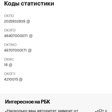
Коды статистики
ОКПО
2025932839
ОКАТО
46407000071
ОКТМО
46707000171
ОКФС
16
ОКОГУ
4210015
Интересное на РБК
Насколько ваш авторитет зависит от
«От спо