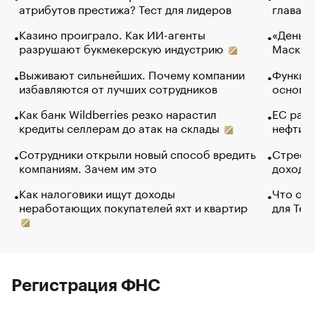
атрибутов престижа? Тест для лидеров
глава к
Казино проиграло. Как ИИ-агенты
«Деньги
разрушают букмекерскую индустрию
Маск в 
Выживают сильнейших. Почему компании
Функции
избавляются от лучших сотрудников
основ э
Как банк Wildberries резко нарастил
ЕС раз
кредиты селлерам до атак на склады
нефти —
Сотрудники открыли новый способ вредить
Стресс 
компаниям. Зачем им это
доходов
Как налоговики ищут доходы
Что обв
неработающих покупателей яхт и квартир
для Tel
Регистрация ФНС