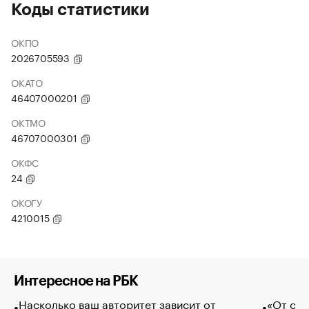
Коды статистики
ОКПО
2026705593
ОКАТО
46407000201
ОКТМО
46707000301
ОКФС
24
ОКОГУ
4210015
Интересное на РБК
Насколько ваш авторитет зависит от
«От спо