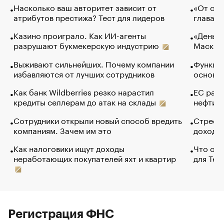
Насколько ваш авторитет зависит от
«От спо
атрибутов престижа? Тест для лидеров
глава к
Казино проиграло. Как ИИ-агенты
«Деньги
разрушают букмекерскую индустрию
Маск в 
Выживают сильнейших. Почему компании
Функции
избавляются от лучших сотрудников
основ э
Как банк Wildberries резко нарастил
ЕС раз
кредиты селлерам до атак на склады
нефти —
Сотрудники открыли новый способ вредить
Стресс 
компаниям. Зачем им это
доходов
Как налоговики ищут доходы
Что обв
неработающих покупателей яхт и квартир
для Tel
Регистрация ФНС