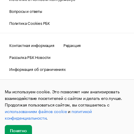
Вопросы и ответы
Политика Cookies РБК
Контактная информация
Редакция
Рассылка РБК Новости
Информация об ограничениях
Правовая информация
О соблюдении авторских прав
Мы используем cookie. Это позволяет нам анализировать
© АО «РОСБИЗНЕСКОНСАЛТИНГ»,
1995–2026.
Сообщения
и материалы информационного агентства «РБК»
взаимодействие посетителей с сайтом и делать его лучше.
(зарегистрировано Федеральной службой по надзору в сфере
Продолжая пользоваться сайтом, вы соглашаетесь с
связи, информационных технологий и массовых
использованием файлов cookie
и
политикой
коммуникаций (Роскомнадзор) 09.12.2015 за номером ИА
№ФС77-63848) сопровождаются пометкой «РБК». Отдельные
конфиденциальности
.
публикации могут содержать информацию,
не предназначенную для пользователей
до 18 лет.
companycardsfeedback@rbc.ru
Понятно