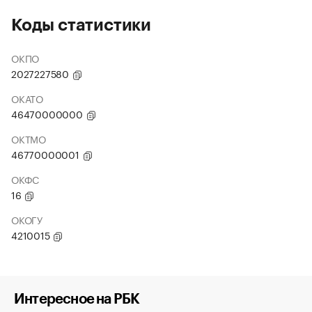
Коды статистики
ОКПО
2027227580
ОКАТО
46470000000
ОКТМО
46770000001
ОКФС
16
ОКОГУ
4210015
Интересное на РБК