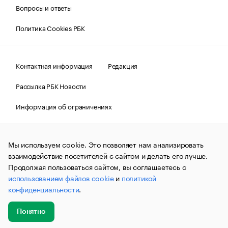
Вопросы и ответы
Политика Cookies РБК
Контактная информация
Редакция
Рассылка РБК Новости
Информация об ограничениях
Правовая информация
О соблюдении авторских прав
Мы используем cookie. Это позволяет нам анализировать
© АО «РОСБИЗНЕСКОНСАЛТИНГ»,
1995–2026.
Сообщения
и материалы информационного агентства «РБК»
взаимодействие посетителей с сайтом и делать его лучше.
(зарегистрировано Федеральной службой по надзору в сфере
Продолжая пользоваться сайтом, вы соглашаетесь с
связи, информационных технологий и массовых
использованием файлов cookie
и
политикой
коммуникаций (Роскомнадзор) 09.12.2015 за номером ИА
№ФС77-63848) сопровождаются пометкой «РБК». Отдельные
конфиденциальности
.
публикации могут содержать информацию,
не предназначенную для пользователей
до 18 лет.
companycardsfeedback@rbc.ru
Понятно
Добавить