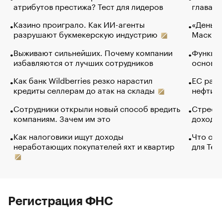
атрибутов престижа? Тест для лидеров
глава к
Казино проиграло. Как ИИ-агенты
«Деньги
разрушают букмекерскую индустрию
Маск в 
Выживают сильнейших. Почему компании
Функции
избавляются от лучших сотрудников
основ э
Как банк Wildberries резко нарастил
ЕС раз
кредиты селлерам до атак на склады
нефти —
Сотрудники открыли новый способ вредить
Стресс 
компаниям. Зачем им это
доходов
Как налоговики ищут доходы
Что обв
неработающих покупателей яхт и квартир
для Tel
Регистрация ФНС