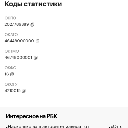
Коды статистики
ОКПО
2027769889
ОКАТО
46448000000
ОКТМО
46748000001
ОКФС
16
ОКОГУ
4210015
Интересное на РБК
Насколько ваш авторитет зависит от
«От спо