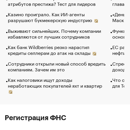
атрибутов престижа? Тест для лидеров
глава к
Казино проиграло. Как ИИ-агенты
«Деньги
разрушают букмекерскую индустрию
Маск в 
Выживают сильнейших. Почему компании
Функции
избавляются от лучших сотрудников
основ э
Как банк Wildberries резко нарастил
ЕС раз
кредиты селлерам до атак на склады
нефти —
Сотрудники открыли новый способ вредить
Стресс 
компаниям. Зачем им это
доходов
Как налоговики ищут доходы
Что обв
неработающих покупателей яхт и квартир
для Tel
Регистрация ФНС