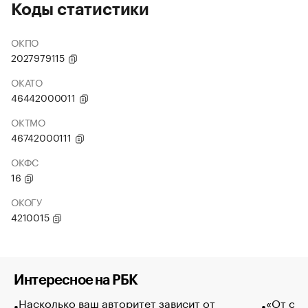
Коды статистики
ОКПО
2027979115
ОКАТО
46442000011
ОКТМО
46742000111
ОКФС
16
ОКОГУ
4210015
Интересное на РБК
Насколько ваш авторитет зависит от
«От спо