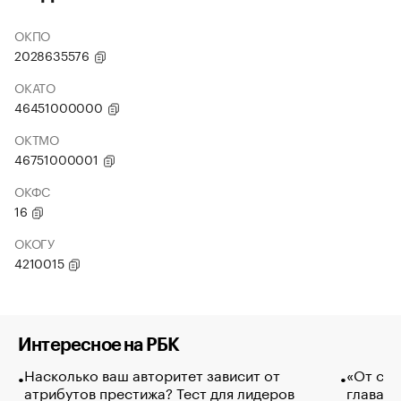
ОКПО
2028635576
ОКАТО
46451000000
ОКТМО
46751000001
ОКФС
16
ОКОГУ
4210015
Интересное на РБК
Насколько ваш авторитет зависит от
«От спо
атрибутов престижа? Тест для лидеров
глава к