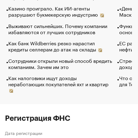
Казино проиграло. Как ИИ-агенты
«Деньги
разрушают букмекерскую индустрию
Маск в 
Выживают сильнейших. Почему компании
Функции
избавляются от лучших сотрудников
основ э
Как банк Wildberries резко нарастил
ЕС раз
кредиты селлерам до атак на склады
нефти —
Сотрудники открыли новый способ вредить
Стресс 
компаниям. Зачем им это
доходов
Как налоговики ищут доходы
Что обв
неработающих покупателей яхт и квартир
для Tel
Регистрация ФНС
Дата регистрации