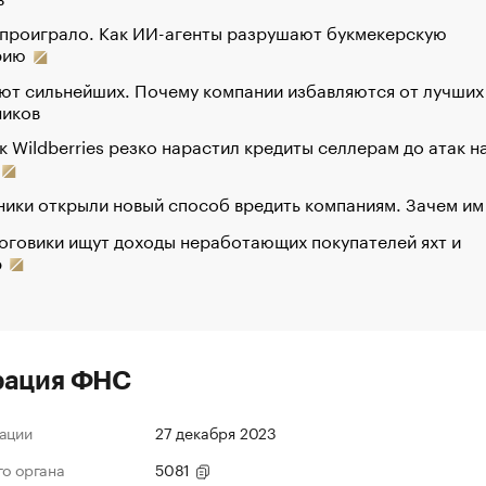
 проиграло. Как ИИ-агенты разрушают букмекерскую
рию
ют сильнейших. Почему компании избавляются от лучших
ников
к Wildberries резко нарастил кредиты селлерам до атак н
ики открыли новый способ вредить компаниям. Зачем им
оговики ищут доходы неработающих покупателей яхт и
р
рация ФНС
ации
27 декабря 2023
го органа
5081