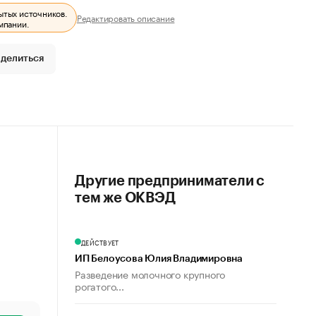
ытых источников.
Редактировать описание
мпании.
делиться
Другие предприниматели с
тем же ОКВЭД
ДЕЙСТВУЕТ
ИП Белоусова Юлия Владимировна
Разведение молочного крупного
рогатого...