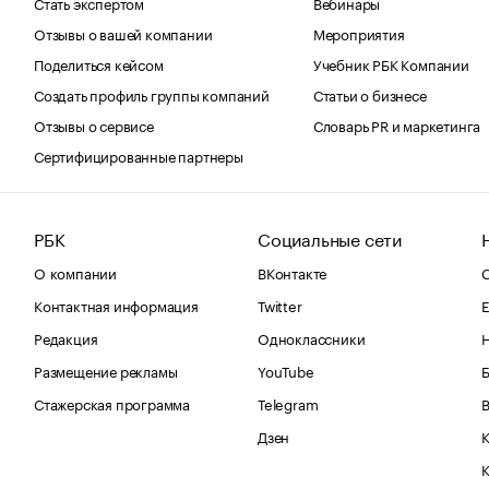
Стать экспертом
Вебинары
Отзывы о вашей компании
Мероприятия
Поделиться кейсом
Учебник РБК Компании
Создать профиль группы компаний
Статьи о бизнесе
Отзывы о сервисе
Словарь PR и маркетинга
Сертифицированные партнеры
РБК
Социальные сети
О компании
ВКонтакте
С
Контактная информация
Twitter
Е
Редакция
Одноклассники
Размещение рекламы
YouTube
Стажерская программа
Telegram
В
Дзен
К