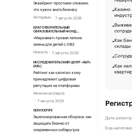
Эквайринг простыми словами:
Казино
что нужно знать бизнесу
индуст
Интервью
7 августа 2026
Выжива
БЛАГОТВОРИТЕЛЬНЫЙ
сотруд
ОБРАЗОВАТЕЛЬНЫЙ ФОНД
«МАРХАМАТ»
«Мархамат» провел летние
Как бан
смены для детей с ОВЗ
склады
Новость
7 августа 2026
Сотрудн
ИССЛЕДОВАТЕЛЬСКИЙ ЦЕНТР «АБП»
Как нал
(ABL)
кварти
Рейтинг как капитал: кому
принадлежит цифровая
репутация на платформах
Мнение эксперта
7 августа 2026
Регист
SERVICEPIPE
Эшелонированная оборона: как
Дата регистр
защищать бизнес от
Код налогово
современных киберугроз