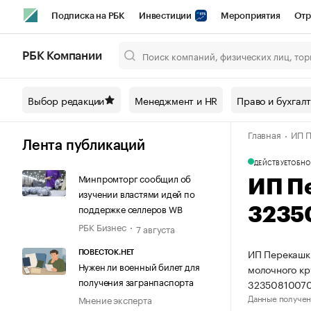
Подписка на РБК
Инвестиции
Мероприятия
Отр
Спорт
Школа управления РБК
РБК Образование
РБ
РБК Компании
Город
Стиль
Крипто
РБК Бизнес-среда
Дискусси
Выбор редакции
Менеджмент и HR
Право и бухгал
Спецпроекты СПб
Конференции СПб
Спецпроекты
Главная
ИП П
Технологии и медиа
Финансы
Рынок наличной валют
Лента публикаций
ДЕЙСТВУЕТ
ОБНО
Минпромторг сообщил об
ИП П
изучении властями идей по
поддержке селлеров WB
3235
РБК Бизнес
7 августа
ИП Перекашки
ПОВЕСТОК.НЕТ
Нужен ли военный билет для
молочного кр
получения загранпаспорта
32350810070
Данные получен
Мнение эксперта