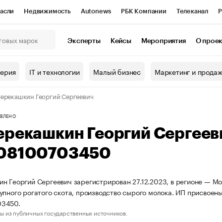
асли
Недвижимость
Autonews
РБК Компании
Телеканал
Р
К Курсы
РБК Life
Тренды
Визионеры
Национальные проекты
Эксперты
Кейсы
Мероприятия
О прое
онный клуб
Исследования
Кредитные рейтинги
Франшизы
Г
терия
IT и технологии
Малый бизнес
Маркетинг и прода
Проверка контрагентов
Политика
Экономика
Бизнес
ерекашкин Георгий Сергеевич
ы
ВЛЕНО
ерекашкин Георгий Сергее
08100703450
н Георгий Сергеевич зарегистрирован 27.12.2023, в регионе — Мо
упного рогатого скота, производство сырого молока. ИП присвое
3450.
ы из публичных государственных источников.