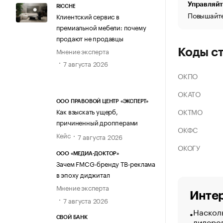
Управляйт
RICCHE
Повышайте
Клиентский сервис в
премиальной мебели: почему
продают не продавцы
Мнение эксперта
Коды с
7 августа 2026
ОКПО
ОКАТО
ООО ПРАВОВОЙ ЦЕНТР «ЭКСПЕРТ»
ОКТМО
Как взыскать ущерб,
причиненный дропперами
ОКФС
Кейс
7 августа 2026
ОКОГУ
ООО «МЕДИА-ДОКТОР»
Зачем FMCG-бренду ТВ-реклама
в эпоху диджитал
Мнение эксперта
Интер
7 августа 2026
Насколь
СВОЙ БАНК
лидеро