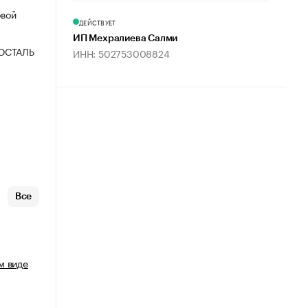
овой
ДЕЙСТВУЕТ
ИП Мехралиева Салми
ОСТАЛЬ
ИНН: 502753008824
Все
м виде