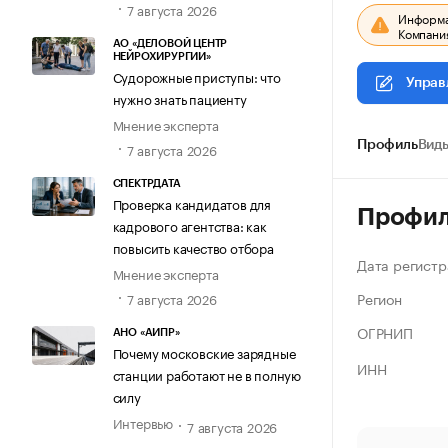
7 августа 2026
Информац
Компания
АО «ДЕЛОВОЙ ЦЕНТР
НЕЙРОХИРУРГИИ»
Судорожные приступы: что
Управ
нужно знать пациенту
Мнение эксперта
Профиль
Виды
7 августа 2026
СПЕКТРДАТА
Проверка кандидатов для
Профи
кадрового агентства: как
повысить качество отбора
Дата регистр
Мнение эксперта
Регион
7 августа 2026
ОГРНИП
АНО «АИПР»
Почему московские зарядные
ИНН
станции работают не в полную
силу
Интервью
7 августа 2026