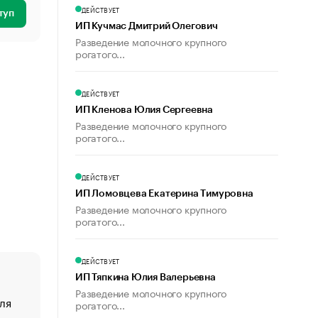
ДЕЙСТВУЕТ
туп
ИП Кучмас Дмитрий Олегович
Разведение молочного крупного
рогатого...
ДЕЙСТВУЕТ
ИП Кленова Юлия Сергеевна
Разведение молочного крупного
рогатого...
ДЕЙСТВУЕТ
ИП Ломовцева Екатерина Тимуровна
Разведение молочного крупного
рогатого...
ДЕЙСТВУЕТ
ИП Тяпкина Юлия Валерьевна
Разведение молочного крупного
ля
«От спорта тело стареет иначе». Как живет глава ко
рогатого...
создавшей GTA