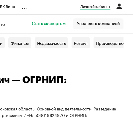
...
БК Вино
Личный кабинет
Стать экспертом
Управлять компанией
кте
азета
жи
Финансы
Недвижимость
Ретейл
Производство
вич — ОГРНИП:
сковская область. Основной вид деятельности: Разведение
ны реквизиты ИНН: 503019824970 и ОГРНИП: