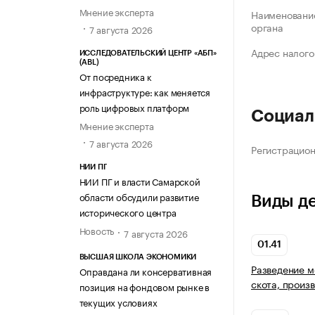
Мнение эксперта
Наименование
органа
7 августа 2026
Адрес налого
ИССЛЕДОВАТЕЛЬСКИЙ ЦЕНТР «АБП»
(ABL)
От посредника к
инфраструктуре: как меняется
роль цифровых платформ
Социал
Мнение эксперта
7 августа 2026
Регистрацио
НИИ ПГ
НИИ ПГ и власти Самарской
области обсудили развитие
Виды д
исторического центра
Новость
7 августа 2026
01.41
ВЫСШАЯ ШКОЛА ЭКОНОМИКИ
Разведение м
Оправдана ли консервативная
скота, произ
позиция на фондовом рынке в
текущих условиях