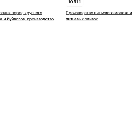
10.51.1
рочих пород крупного
Производство питьевого молока и
та и буйволов, производство
питьевых сливок