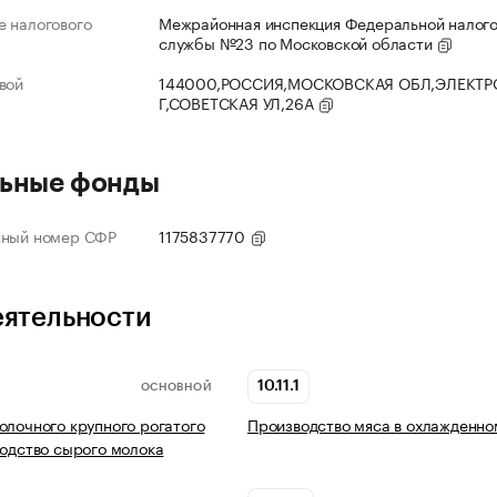
 налогового
Межрайонная инспекция Федеральной налог
службы №23 по Московской области
вой
144000,РОССИЯ,МОСКОВСКАЯ ОБЛ,ЭЛЕКТР
Г,СОВЕТСКАЯ УЛ,26А
ьные фонды
нный номер СФР
1175837770
еятельности
10.11.1
ОСНОВНОЙ
олочного крупного рогатого
Производство мяса в охлажденно
водство сырого молока