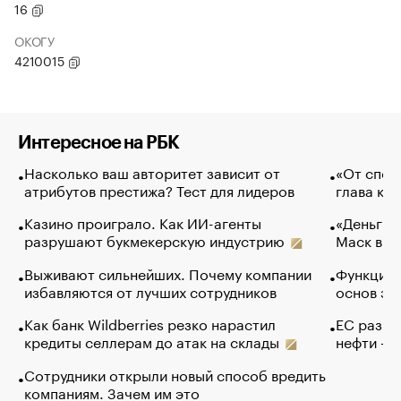
16
ОКОГУ
4210015
Интересное на РБК
Насколько ваш авторитет зависит от
«От спор
атрибутов престижа? Тест для лидеров
глава ко
Казино проиграло. Как ИИ-агенты
«Деньги б
разрушают букмекерскую индустрию
Маск в и
Выживают сильнейших. Почему компании
Функции 
избавляются от лучших сотрудников
основ эф
Как банк Wildberries резко нарастил
ЕС разре
кредиты селлерам до атак на склады
нефти —
Сотрудники открыли новый способ вредить
компаниям. Зачем им это