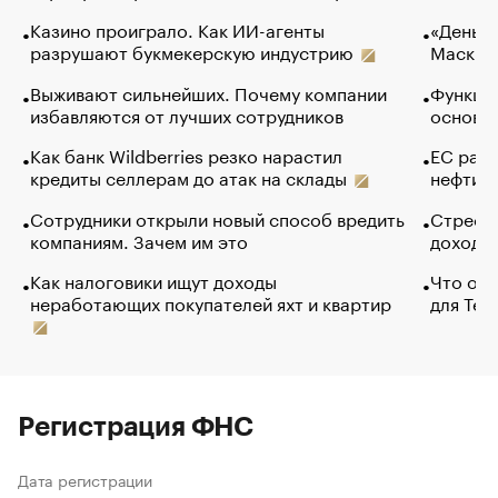
Казино проиграло. Как ИИ-агенты
«Деньги
разрушают букмекерскую индустрию
Маск в 
Выживают сильнейших. Почему компании
Функции
избавляются от лучших сотрудников
основ э
Как банк Wildberries резко нарастил
ЕС раз
кредиты селлерам до атак на склады
нефти —
Сотрудники открыли новый способ вредить
Стресс 
компаниям. Зачем им это
доходов
Как налоговики ищут доходы
Что обв
неработающих покупателей яхт и квартир
для Tel
Регистрация ФНС
Дата регистрации