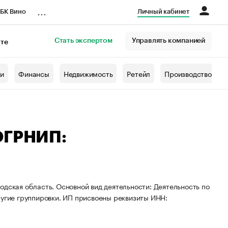
...
БК Вино
Личный кабинет
Стать экспертом
Управлять компанией
кте
азета
жи
Финансы
Недвижимость
Ретейл
Производство
 ОГРНИП:
одская область. Основной вид деятельности: Деятельность по
ругие группировки. ИП присвоены реквизиты ИНН: