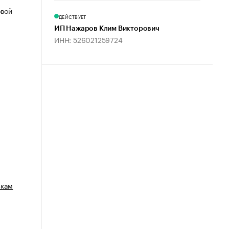
овой
ДЕЙСТВУЕТ
ИП Нажаров Клим Викторович
ИНН: 526021259724
зкам