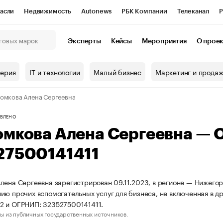
асли
Недвижимость
Autonews
РБК Компании
Телеканал
Р
К Курсы
РБК Life
Тренды
Визионеры
Национальные проекты
Эксперты
Кейсы
Мероприятия
О прое
онный клуб
Исследования
Кредитные рейтинги
Франшизы
Г
терия
IT и технологии
Малый бизнес
Маркетинг и прода
Проверка контрагентов
Политика
Экономика
Бизнес
омкова Алена Сергеевна
ы
ВЛЕНО
омкова Алена Сергеевна —
27500141411
лена Сергеевна зарегистрирован 09.11.2023, в регионе — Нижегор
ию прочих вспомогательных услуг для бизнеса, не включенная в д
2 и ОГРНИП: 323527500141411.
ы из публичных государственных источников.