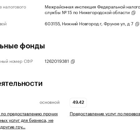
 налогового
Межрайонная инспекция Федеральной налог
службы № 15 по Нижегородской области
вой
603155, Нижний Новгород г, Фрунзе ул, д 7
ьные фонды
нный номер СФР
1262019381
еятельности
49.42
ОСНОВНОЙ
 по предоставлению прочих
Предоставление услуг по перево
ных услуг для бизнеса, не
 другие гру…