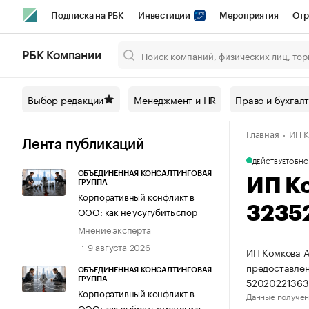
Подписка на РБК
Инвестиции
Мероприятия
Отр
Спорт
Школа управления РБК
РБК Образование
РБ
РБК Компании
Город
Стиль
Крипто
РБК Бизнес-среда
Дискусси
Выбор редакции
Менеджмент и HR
Право и бухгал
Спецпроекты СПб
Конференции СПб
Спецпроекты
Главная
ИП К
Технологии и медиа
Финансы
Рынок наличной валют
Лента публикаций
ДЕЙСТВУЕТ
ОБНО
ОБЪЕДИНЕННАЯ КОНСАЛТИНГОВАЯ
ИП К
ГРУППА
Корпоративный конфликт в
3235
ООО: как не усугубить спор
Мнение эксперта
9 августа 2026
ИП Комкова А
предоставлен
ОБЪЕДИНЕННАЯ КОНСАЛТИНГОВАЯ
52020221363
ГРУППА
Корпоративный конфликт в
Данные получен
ООО: как выбрать стратегию