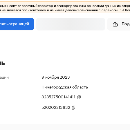
ия носит справочный характер и сгенерирована на основании данных из откр
 не является пользователем и не имеет деловых отношений с сервисом РБК Ко
Под
лять страницей
ль
ации
9 ноября 2023
Нижегородская область
323527500141411
520202213632