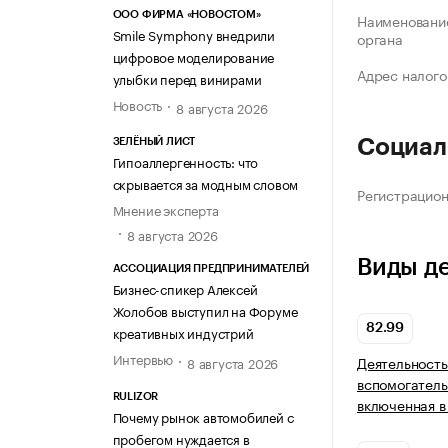
ООО ФИРМА «НОВОСТОМ»
Наименование
Smile Symphony внедрили
органа
цифровое моделирование
Адрес налого
улыбки перед винирами
Новость
8 августа 2026
Социал
ЗЕЛЁНЫЙ ЛИСТ
Гипоаллергенность: что
скрывается за модным словом
Регистрацио
Мнение эксперта
8 августа 2026
Виды д
АССОЦИАЦИЯ ПРЕДПРИНИМАТЕЛЕЙ
Бизнес-спикер Алексей
Жолобов выступил на Форуме
82.99
креативных индустрий
Интервью
Деятельность
8 августа 2026
вспомогатель
RULIZOR
включенная в
Почему рынок автомобилей с
пробегом нуждается в