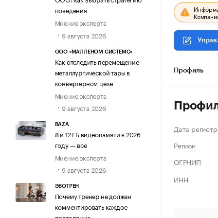
Информац
поведения
Компания
Мнение эксперта
9 августа 2026
Управ
ООО «МАЛЛЕНОМ СИСТЕМС»
Как отследить перемещение
металлургической тары в
Профиль
конвертерном цехе
Мнение эксперта
Профи
9 августа 2026
BAZA
Дата регистр
8 и 12 ГБ видеопамяти в 2026
Регион
году — все
Мнение эксперта
ОГРНИП
9 августа 2026
ИНН
ЭВОТРЕН
Почему тренер не должен
комментировать каждое
повторение