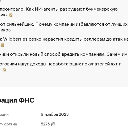
 проиграло. Как ИИ-агенты разрушают букмекерскую
рию
ют сильнейших. Почему компании избавляются от лучших
ников
к Wildberries резко нарастил кредиты селлерам до атак н
ики открыли новый способ вредить компаниям. Зачем им
оговики ищут доходы неработающих покупателей яхт и
р
рация ФНС
ации
9 ноября 2023
го органа
5275