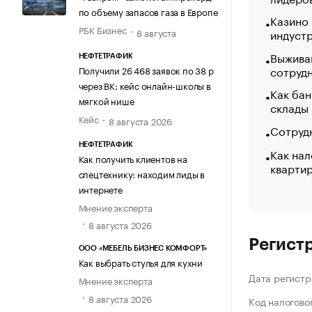
по объему запасов газа в Европе
Казино
РБК Бизнес
8 августа
индуст
Выжива
НЕФТЕТРАФИК
сотруд
Получили 26 468 заявок по 38 р
через ВК: кейс онлайн-школы в
Как бан
мягкой нише
склады
Кейс
8 августа 2026
Сотрудн
НЕФТЕТРАФИК
Как нал
Как получить клиентов на
кварти
спецтехнику: находим лиды в
интернете
Мнение эксперта
8 августа 2026
Регист
ООО «МЕБЕЛЬ БИЗНЕС КОМФОРТ»
Как выбрать стулья для кухни
Дата регистр
Мнение эксперта
8 августа 2026
Код налогово