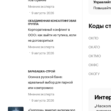
Управляйт
Мнение эксперта
Повышайте
9 августа 2026
ОБЪЕДИНЕННАЯ КОНСАЛТИНГОВАЯ
ГРУППА
Коды с
Корпоративный конфликт в
ООО: как выйти из тупика, если
ОКПО
не договориться
Мнение эксперта
ОКАТО
9 августа 2026
ОКТМО
ОКФС
БАРАБАШКА-СТРОЙ
ОКОГУ
Осина в русской бане:
идеальный выбор для парной
или компромисс
Мнение эксперта
Интер
9 августа 2026
Насколь
лидеро
«Газпром» заметил антирекорд