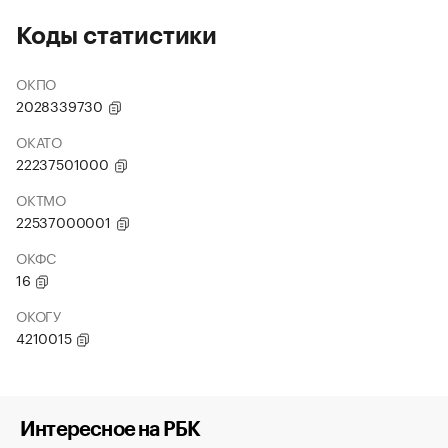
Коды статистики
ОКПО
2028339730
ОКАТО
22237501000
ОКТМО
22537000001
ОКФС
16
ОКОГУ
4210015
Интересное на РБК