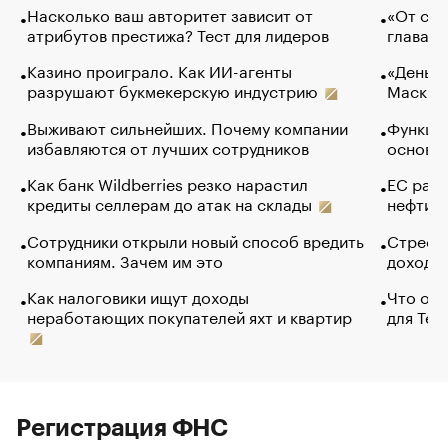
Насколько ваш авторитет зависит от
«От спо
атрибутов престижа? Тест для лидеров
глава к
Казино проиграло. Как ИИ-агенты
«Деньги
разрушают букмекерскую индустрию
Маск в 
Выживают сильнейших. Почему компании
Функции
избавляются от лучших сотрудников
основ э
Как банк Wildberries резко нарастил
ЕС раз
кредиты селлерам до атак на склады
нефти —
Сотрудники открыли новый способ вредить
Стресс 
компаниям. Зачем им это
доходов
Как налоговики ищут доходы
Что обв
неработающих покупателей яхт и квартир
для Tel
Регистрация ФНС