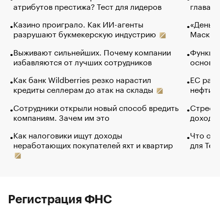
атрибутов престижа? Тест для лидеров
глава к
Казино проиграло. Как ИИ-агенты
«Деньги
разрушают букмекерскую индустрию
Маск в 
Выживают сильнейших. Почему компании
Функции
избавляются от лучших сотрудников
основ э
Как банк Wildberries резко нарастил
ЕС раз
кредиты селлерам до атак на склады
нефти —
Сотрудники открыли новый способ вредить
Стресс 
компаниям. Зачем им это
доходов
Как налоговики ищут доходы
Что обв
неработающих покупателей яхт и квартир
для Tel
Регистрация ФНС