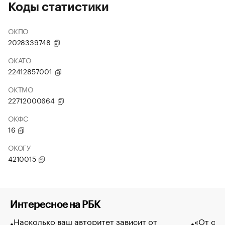
Коды статистики
ОКПО
2028339748
ОКАТО
22412857001
ОКТМО
22712000664
ОКФС
16
ОКОГУ
4210015
Интересное на РБК
Насколько ваш авторитет зависит от
«От спо