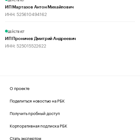
ИП Мартазов Антон Михайлович
ИНН: 525610494162
ДЕЙСТВУЕТ
ИП Проничев Дмитрий Андреевич
ИНН: 525015522622
О проекте
Поделиться новостью на РБК
Получить пробный доступ
Корпоративная подписка РБК
Стать экспертом