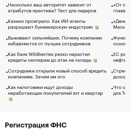
Насколько ваш авторитет зависит от
«От спо
атрибутов престижа? Тест для лидеров
глава к
Казино проиграло. Как ИИ-агенты
«Деньги
разрушают букмекерскую индустрию
Маск в 
Выживают сильнейших. Почему компании
Функции
избавляются от лучших сотрудников
основ э
Как банк Wildberries резко нарастил
ЕС раз
кредиты селлерам до атак на склады
нефти —
Сотрудники открыли новый способ вредить
Стресс 
компаниям. Зачем им это
доходов
Как налоговики ищут доходы
Что обв
неработающих покупателей яхт и квартир
для Tel
Регистрация ФНС