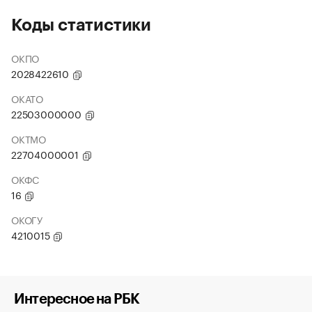
Коды статистики
ОКПО
2028422610
ОКАТО
22503000000
ОКТМО
22704000001
ОКФС
16
ОКОГУ
4210015
Интересное на РБК