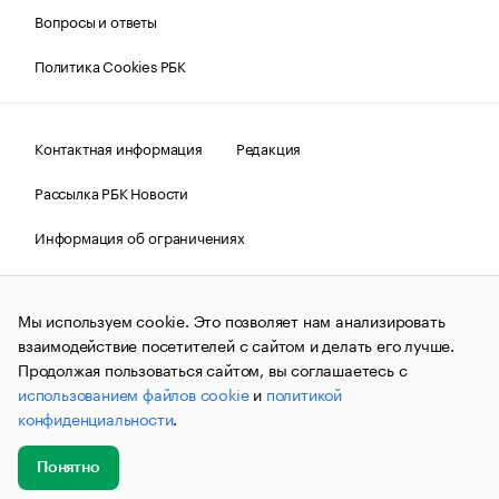
Вопросы и ответы
Политика Cookies РБК
Контактная информация
Редакция
Рассылка РБК Новости
Информация об ограничениях
Правовая информация
О соблюдении авторских прав
Мы используем cookie. Это позволяет нам анализировать
© АО «РОСБИЗНЕСКОНСАЛТИНГ»,
1995–2026.
Сообщения
и материалы информационного агентства «РБК»
взаимодействие посетителей с сайтом и делать его лучше.
(зарегистрировано Федеральной службой по надзору в сфере
Продолжая пользоваться сайтом, вы соглашаетесь с
связи, информационных технологий и массовых
использованием файлов cookie
и
политикой
коммуникаций (Роскомнадзор) 09.12.2015 за номером ИА
№ФС77-63848) сопровождаются пометкой «РБК». Отдельные
конфиденциальности
.
публикации могут содержать информацию,
не предназначенную для пользователей
до 18 лет.
companycardsfeedback@rbc.ru
Понятно
Добавить