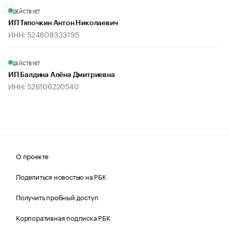
ДЕЙСТВУЕТ
ИП Тяпочкин Антон Николаевич
ИНН: 524808333195
ДЕЙСТВУЕТ
ИП Балдина Алёна Дмитриевна
ИНН: 526106220540
О проекте
Поделиться новостью на РБК
Получить пробный доступ
Корпоративная подписка РБК