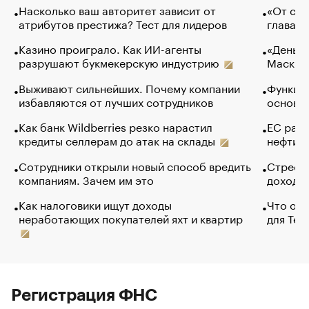
Насколько ваш авторитет зависит от
«От спо
атрибутов престижа? Тест для лидеров
глава к
Казино проиграло. Как ИИ-агенты
«Деньги
разрушают букмекерскую индустрию
Маск в 
Выживают сильнейших. Почему компании
Функции
избавляются от лучших сотрудников
основ э
Как банк Wildberries резко нарастил
ЕС раз
кредиты селлерам до атак на склады
нефти —
Сотрудники открыли новый способ вредить
Стресс 
компаниям. Зачем им это
доходов
Как налоговики ищут доходы
Что обв
неработающих покупателей яхт и квартир
для Tel
Регистрация ФНС