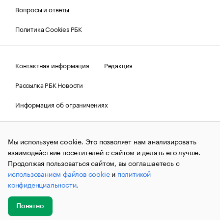
Вопросы и ответы
Политика Cookies РБК
Контактная информация
Редакция
Рассылка РБК Новости
Информация об ограничениях
Правовая информация
О соблюдении авторских прав
Мы используем cookie. Это позволяет нам анализировать
© АО «РОСБИЗНЕСКОНСАЛТИНГ»,
1995–2026.
Сообщения
и материалы информационного агентства «РБК»
взаимодействие посетителей с сайтом и делать его лучше.
(зарегистрировано Федеральной службой по надзору в сфере
Продолжая пользоваться сайтом, вы соглашаетесь с
связи, информационных технологий и массовых
использованием файлов cookie
и
политикой
коммуникаций (Роскомнадзор) 09.12.2015 за номером ИА
№ФС77-63848) сопровождаются пометкой «РБК». Отдельные
конфиденциальности
.
публикации могут содержать информацию,
не предназначенную для пользователей
до 18 лет.
companycardsfeedback@rbc.ru
Понятно
Добавить