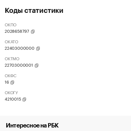
Коды статистики
ОКПО
2028658797
ОКАТО
22403000000
ОКТМО
22703000001
ОКФС
16
ОКОГУ
4210015
Интересное на РБК