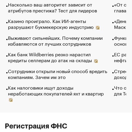
Насколько ваш авторитет зависит от
«От спо
атрибутов престижа? Тест для лидеров
глава к
Казино проиграло. Как ИИ-агенты
«Деньги
разрушают букмекерскую индустрию
Маск в 
Выживают сильнейших. Почему компании
Функции
избавляются от лучших сотрудников
основ э
Как банк Wildberries резко нарастил
ЕС раз
кредиты селлерам до атак на склады
нефти —
Сотрудники открыли новый способ вредить
Стресс 
компаниям. Зачем им это
доходов
Как налоговики ищут доходы
Что обв
неработающих покупателей яхт и квартир
для Tel
Регистрация ФНС