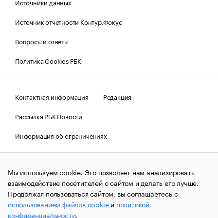
Источники данных
Источник отчетности Контур.Фокус
Вопросы и ответы
Политика Cookies РБК
Контактная информация
Редакция
Рассылка РБК Новости
Информация об ограничениях
Правовая информация
О соблюдении авторских прав
Мы используем cookie. Это позволяет нам анализировать
© АО «РОСБИЗНЕСКОНСАЛТИНГ»,
1995–2026.
Сообщения
и материалы информационного агентства «РБК»
взаимодействие посетителей с сайтом и делать его лучше.
(зарегистрировано Федеральной службой по надзору в сфере
Продолжая пользоваться сайтом, вы соглашаетесь с
связи, информационных технологий и массовых
использованием файлов cookie
и
политикой
коммуникаций (Роскомнадзор) 09.12.2015 за номером ИА
№ФС77-63848) сопровождаются пометкой «РБК». Отдельные
конфиденциальности
.