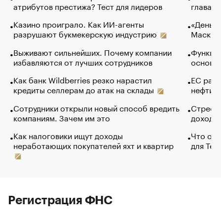
атрибутов престижа? Тест для лидеров
глава к
Казино проиграло. Как ИИ-агенты
«Деньги
разрушают букмекерскую индустрию
Маск в 
Выживают сильнейших. Почему компании
Функции
избавляются от лучших сотрудников
основ э
Как банк Wildberries резко нарастил
ЕС раз
кредиты селлерам до атак на склады
нефти —
Сотрудники открыли новый способ вредить
Стресс 
компаниям. Зачем им это
доходов
Как налоговики ищут доходы
Что обв
неработающих покупателей яхт и квартир
для Tel
Регистрация ФНС