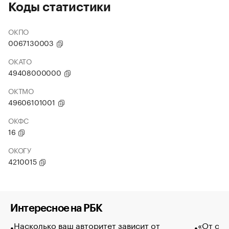
Коды статистики
ОКПО
0067130003
ОКАТО
49408000000
ОКТМО
49606101001
ОКФС
16
ОКОГУ
4210015
Интересное на РБК
Насколько ваш авторитет зависит от
«От спо